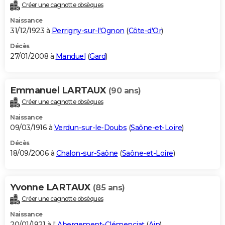
Créer une cagnotte obsèques
Naissance
31/12/1923 à
Perrigny-sur-l'Ognon
(
Côte-d'Or
)
Décès
27/01/2008 à
Manduel
(
Gard
)
Emmanuel LARTAUX
(90 ans)
Créer une cagnotte obsèques
Naissance
09/03/1916 à
Verdun-sur-le-Doubs
(
Saône-et-Loire
)
Décès
18/09/2006 à
Chalon-sur-Saône
(
Saône-et-Loire
)
Yvonne LARTAUX
(85 ans)
Créer une cagnotte obsèques
Naissance
20/01/1921 à l'
Abergement-Clémenciat
(
Ain
)