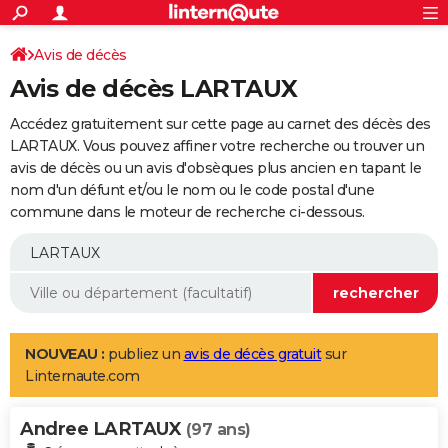
ACTUALITÉS
Connexion
S'inscrire
Avis de décès
Rechercher
Société
Education
Villes
Politique
Faits Divers
Monde
+
SPORT
Avis de décès LARTAUX
Football
Cyclisme
Forum
Coupe du monde 2026
Tennis
Rugby
CULTURE
Accédez gratuitement sur cette page au carnet des décès des
TNT
Cinéma
Musique
Programme TV
Streaming
Sorties cinéma
+
LARTAUX. Vous pouvez affiner votre recherche ou trouver un
FINANCE
avis de décès ou un avis d'obsèques plus ancien en tapant le
Impôts
Immobilier
Banque
Crédit
Retraite
Epargne
Risques naturels par ville
Assurance
AUTO
nom d'un défunt et/ou le nom ou le code postal d'une
commune dans le moteur de recherche ci-dessous.
Réserver un essai
Berlines
Forum auto
Essais
Citadines
SUV
+
HIGH-TECH
Meilleur smartphone
Ordinateurs
Guide high-tech
Mobiles
Internet
Jeux vidéo
+
BRICOLAGE
Aménagement intérieur
Cuisine
Jardinage
+
Forum
Extérieur
Salle de bains
Rangement
WEEK-END
Escapades
Expositions
Week-end nature
Guides de France
Patrimoine
Musées
+
LIFESTYLE
NOUVEAU :
publiez un
avis de décès gratuit
sur
Linternaute.com
Bien-être
Mode
+
Art de vivre
Loisirs
Modes de vie
SANTE
Andree LARTAUX
Guide de la santé
Médicaments
+
Alimentation
Maladies
Sommeil
(97 ans)
VOYAGE