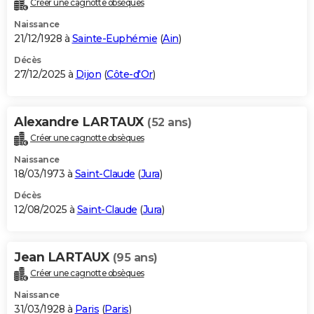
Créer une cagnotte obsèques
City break
Voyage de noces
Climat
Destinations
Voyage nature
Forum
+
PHOTO
Naissance
21/12/1928 à
Sainte-Euphémie
(
Ain
)
GUIDES D'ACHAT
Décès
27/12/2025 à
Dijon
(
Côte-d'Or
)
BONS PLANS
CARTE DE VOEUX
Alexandre LARTAUX
(52 ans)
Carte Bonne année
Carte Pâques
Carte de Noël
Carte Saint-Valentin
Carte d'anniversaire
DICTIONNAIRE
Créer une cagnotte obsèques
Biographies
Expressions
Dictionnaire
Citations
Proverbes
PROGRAMME TV
Naissance
18/03/1973 à
Saint-Claude
(
Jura
)
COPAINS D'AVANT
Décès
12/08/2025 à
Saint-Claude
(
Jura
)
Se connecter
Collèges
Universités
Service militaire
S'inscrire
Lycées
Primaires
Entreprises
Avis de recherche
AVIS DE DÉCÈS
FORUM
Jean LARTAUX
(95 ans)
Lifestyle
Sport
Television
Cinema
Bricolage
Culture
Auto
Voyage
Créer une cagnotte obsèques
Naissance
31/03/1928 à
Paris
(
Paris
)