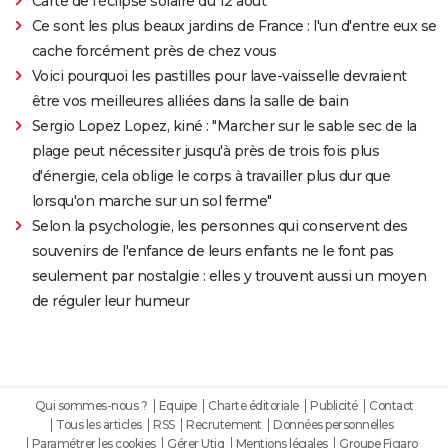
Carte de l'éclipse solaire du 12 août
Ce sont les plus beaux jardins de France : l'un d'entre eux se
cache forcément près de chez vous
Voici pourquoi les pastilles pour lave-vaisselle devraient
être vos meilleures alliées dans la salle de bain
Sergio Lopez Lopez, kiné : "Marcher sur le sable sec de la
plage peut nécessiter jusqu'à près de trois fois plus
d'énergie, cela oblige le corps à travailler plus dur que
lorsqu'on marche sur un sol ferme"
Selon la psychologie, les personnes qui conservent des
souvenirs de l'enfance de leurs enfants ne le font pas
seulement par nostalgie : elles y trouvent aussi un moyen
de réguler leur humeur
Qui sommes-nous ?
Equipe
Charte éditoriale
Publicité
Contact
Tous les articles
RSS
Recrutement
Données personnelles
Paramétrer les cookies
Gérer Utiq
Mentions légales
Groupe Figaro