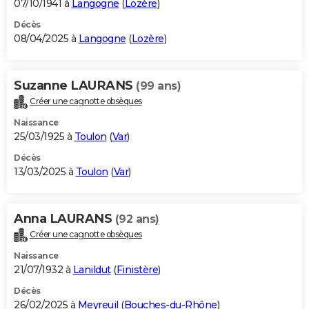
07/10/1941 à
Langogne
(
Lozère
)
Décès
08/04/2025 à
Langogne
(
Lozère
)
Suzanne LAURANS
(99 ans)
Créer une cagnotte obsèques
Naissance
25/03/1925 à
Toulon
(
Var
)
Décès
13/03/2025 à
Toulon
(
Var
)
Anna LAURANS
(92 ans)
Créer une cagnotte obsèques
Naissance
21/07/1932 à
Lanildut
(
Finistère
)
Décès
26/02/2025 à
Meyreuil
(
Bouches-du-Rhône
)