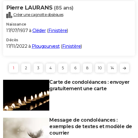
Pierre LAURANS
(85 ans)
Créer une cagnotte obsèques
Naissance
17/07/1937 à
Cléder
(
Finistère
)
Décès
17/11/2022 à
Plougourvest
(
Finistère
)
1
2
3
4
5
6
8
10
14
Carte de condoléances : envoyer
gratuitement une carte
Message de condoléances :
exemples de textes et modèle de
courrier