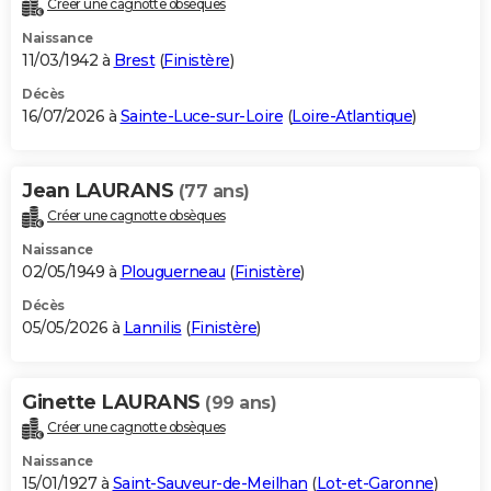
Créer une cagnotte obsèques
City break
Voyage de noces
Climat
Destinations
Voyage nature
Forum
+
PHOTO
Naissance
11/03/1942 à
Brest
(
Finistère
)
GUIDES D'ACHAT
Décès
16/07/2026 à
Sainte-Luce-sur-Loire
(
Loire-Atlantique
)
BONS PLANS
CARTE DE VOEUX
Jean LAURANS
(77 ans)
Carte Bonne année
Carte Pâques
Carte de Noël
Carte Saint-Valentin
Carte d'anniversaire
DICTIONNAIRE
Créer une cagnotte obsèques
Biographies
Expressions
Dictionnaire
Citations
Proverbes
PROGRAMME TV
Naissance
02/05/1949 à
Plouguerneau
(
Finistère
)
COPAINS D'AVANT
Décès
05/05/2026 à
Lannilis
(
Finistère
)
Se connecter
Collèges
Universités
Service militaire
S'inscrire
Lycées
Primaires
Entreprises
Avis de recherche
AVIS DE DÉCÈS
FORUM
Ginette LAURANS
(99 ans)
Lifestyle
Sport
Television
Cinema
Bricolage
Culture
Auto
Voyage
Créer une cagnotte obsèques
Naissance
15/01/1927 à
Saint-Sauveur-de-Meilhan
(
Lot-et-Garonne
)