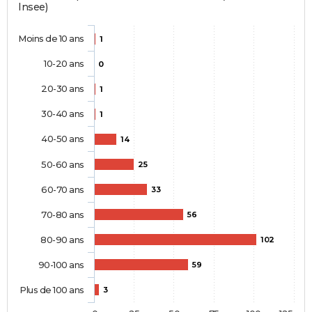
Insee)
Moins de 10 ans
1
10-20 ans
0
20-30 ans
1
30-40 ans
1
40-50 ans
14
50-60 ans
25
60-70 ans
33
70-80 ans
56
80-90 ans
102
90-100 ans
59
Plus de 100 ans
3