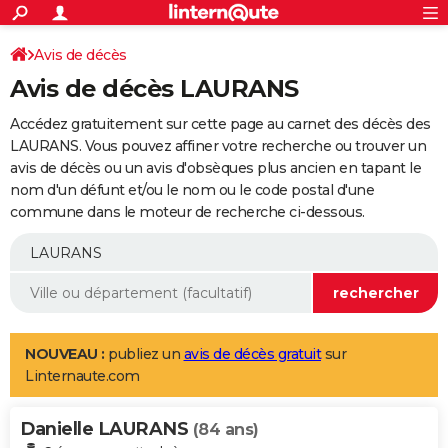
ACTUALITÉS
Connexion
S'inscrire
Avis de décès
Rechercher
Société
Education
Villes
Politique
Faits Divers
Monde
+
SPORT
Avis de décès LAURANS
Football
Cyclisme
Forum
Coupe du monde 2026
Tennis
Rugby
CULTURE
Accédez gratuitement sur cette page au carnet des décès des
TNT
Cinéma
Musique
Programme TV
Streaming
Sorties cinéma
+
LAURANS. Vous pouvez affiner votre recherche ou trouver un
FINANCE
avis de décès ou un avis d'obsèques plus ancien en tapant le
Impôts
Immobilier
Banque
Crédit
Retraite
Epargne
Risques naturels par ville
Assurance
AUTO
nom d'un défunt et/ou le nom ou le code postal d'une
commune dans le moteur de recherche ci-dessous.
Réserver un essai
Berlines
Forum auto
Essais
Citadines
SUV
+
HIGH-TECH
Meilleur smartphone
Ordinateurs
Guide high-tech
Mobiles
Internet
Jeux vidéo
+
BRICOLAGE
Aménagement intérieur
Cuisine
Jardinage
+
Forum
Extérieur
Salle de bains
Rangement
WEEK-END
Escapades
Expositions
Week-end nature
Guides de France
Patrimoine
Musées
+
LIFESTYLE
NOUVEAU :
publiez un
avis de décès gratuit
sur
Linternaute.com
Bien-être
Mode
+
Art de vivre
Loisirs
Modes de vie
SANTE
Danielle LAURANS
Guide de la santé
Médicaments
+
Alimentation
Maladies
Sommeil
(84 ans)
VOYAGE