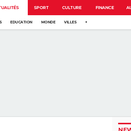
TUALITÉS
SPORT
CULTURE
FINANCE
A
S
EDUCATION
MONDE
VILLES
+
NEW