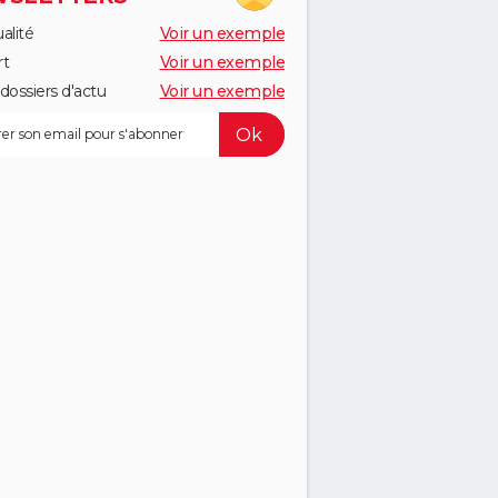
alité
Voir un exemple
rt
Voir un exemple
dossiers d'actu
Voir un exemple