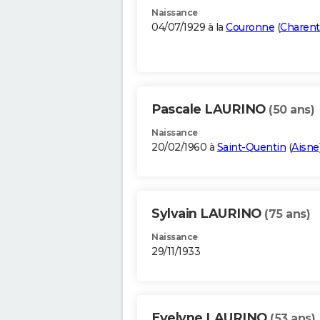
Naissance
04/07/1929 à la
Couronne
(
Charent
Pascale LAURINO
(50 ans)
Naissance
20/02/1960 à
Saint-Quentin
(
Aisne
Sylvain LAURINO
(75 ans)
Naissance
29/11/1933
Evelyne LAURINO
(53 ans)