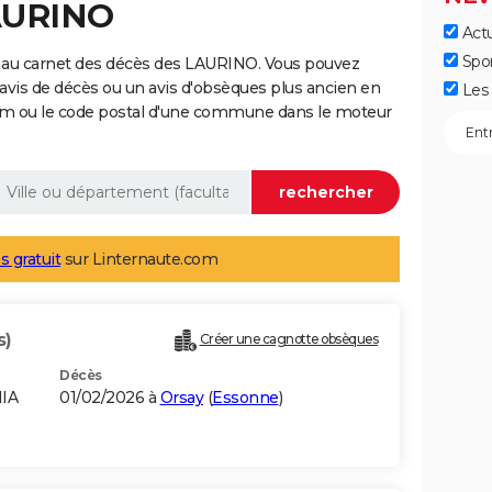
LAURINO
Actu
Spo
 au carnet des décès des LAURINO. Vous pouvez
 avis de décès ou un avis d'obsèques plus ancien en
Les 
nom ou le code postal d'une commune dans le moteur
s gratuit
sur Linternaute.com
s)
Créer une cagnotte obsèques
Décès
NIA
01/02/2026 à
Orsay
(
Essonne
)