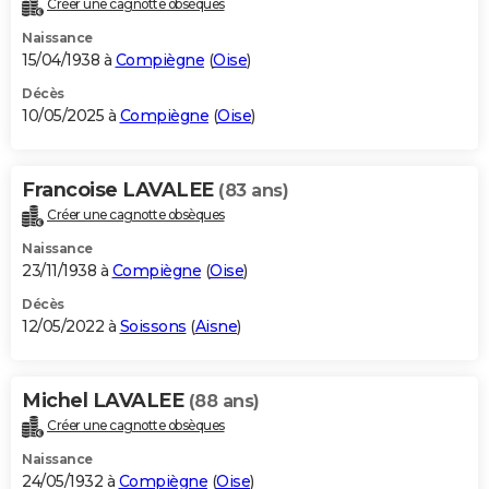
Créer une cagnotte obsèques
City break
Voyage de noces
Climat
Destinations
Voyage nature
Forum
+
PHOTO
Naissance
15/04/1938 à
Compiègne
(
Oise
)
GUIDES D'ACHAT
Décès
10/05/2025 à
Compiègne
(
Oise
)
BONS PLANS
CARTE DE VOEUX
Francoise LAVALEE
(83 ans)
Carte Bonne année
Carte Pâques
Carte de Noël
Carte Saint-Valentin
Carte d'anniversaire
DICTIONNAIRE
Créer une cagnotte obsèques
Biographies
Expressions
Dictionnaire
Citations
Proverbes
PROGRAMME TV
Naissance
23/11/1938 à
Compiègne
(
Oise
)
COPAINS D'AVANT
Décès
12/05/2022 à
Soissons
(
Aisne
)
Se connecter
Collèges
Universités
Service militaire
S'inscrire
Lycées
Primaires
Entreprises
Avis de recherche
AVIS DE DÉCÈS
FORUM
Michel LAVALEE
(88 ans)
Lifestyle
Sport
Television
Cinema
Bricolage
Culture
Auto
Voyage
Créer une cagnotte obsèques
Naissance
24/05/1932 à
Compiègne
(
Oise
)