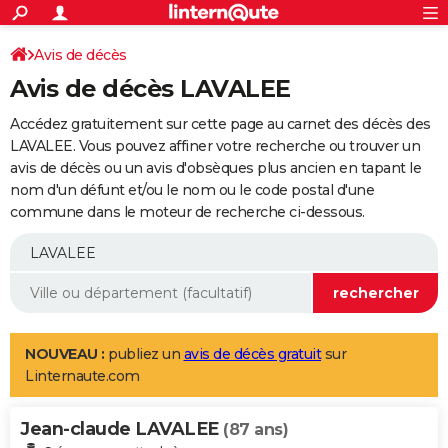
ACTUALITÉS
Connexion
S'inscrire
Avis de décès
Rechercher
Société
Education
Villes
Politique
Faits Divers
Monde
+
SPORT
Avis de décès LAVALEE
Football
Cyclisme
Forum
Coupe du monde 2026
Tennis
Rugby
CULTURE
Accédez gratuitement sur cette page au carnet des décès des
TNT
Cinéma
Musique
Programme TV
Streaming
Sorties cinéma
+
LAVALEE. Vous pouvez affiner votre recherche ou trouver un
FINANCE
avis de décès ou un avis d'obsèques plus ancien en tapant le
Impôts
Immobilier
Banque
Crédit
Retraite
Epargne
Risques naturels par ville
Assurance
AUTO
nom d'un défunt et/ou le nom ou le code postal d'une
commune dans le moteur de recherche ci-dessous.
Réserver un essai
Berlines
Forum auto
Essais
Citadines
SUV
+
HIGH-TECH
Meilleur smartphone
Ordinateurs
Guide high-tech
Mobiles
Internet
Jeux vidéo
+
BRICOLAGE
Aménagement intérieur
Cuisine
Jardinage
+
Forum
Extérieur
Salle de bains
Rangement
WEEK-END
Escapades
Expositions
Week-end nature
Guides de France
Patrimoine
Musées
+
LIFESTYLE
NOUVEAU :
publiez un
avis de décès gratuit
sur
Linternaute.com
Bien-être
Mode
+
Art de vivre
Loisirs
Modes de vie
SANTE
Jean-claude LAVALEE
Guide de la santé
Médicaments
+
Alimentation
Maladies
Sommeil
(87 ans)
VOYAGE