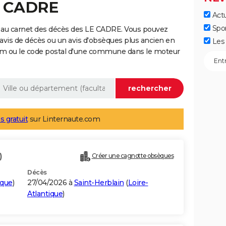
E CADRE
Actu
Spo
 au carnet des décès des LE CADRE. Vous pouvez
 avis de décès ou un avis d'obsèques plus ancien en
Les 
nom ou le code postal d'une commune dans le moteur
s gratuit
sur Linternaute.com
)
Créer une cagnotte obsèques
Décès
ique
)
27/04/2026 à
Saint-Herblain
(
Loire-
Atlantique
)