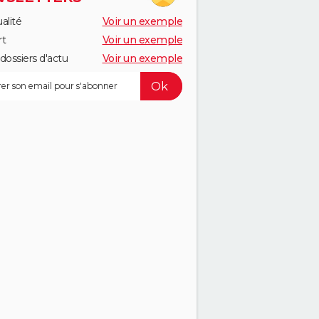
alité
Voir un exemple
rt
Voir un exemple
dossiers d'actu
Voir un exemple