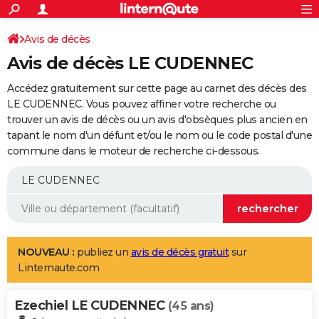
ACTUALITÉS
Connexion
S'inscrire
Avis de décès
Rechercher
Société
Education
Villes
Politique
Faits Divers
Monde
+
SPORT
Avis de décès LE CUDENNEC
Football
Cyclisme
Forum
Coupe du monde 2026
Tennis
Rugby
CULTURE
Accédez gratuitement sur cette page au carnet des décès des
TNT
Cinéma
Musique
Programme TV
Streaming
Sorties cinéma
+
LE CUDENNEC. Vous pouvez affiner votre recherche ou
FINANCE
trouver un avis de décès ou un avis d'obsèques plus ancien en
Impôts
Immobilier
Banque
Crédit
Retraite
Epargne
Risques naturels par ville
Assurance
AUTO
tapant le nom d'un défunt et/ou le nom ou le code postal d'une
commune dans le moteur de recherche ci-dessous.
Réserver un essai
Berlines
Forum auto
Essais
Citadines
SUV
+
HIGH-TECH
Meilleur smartphone
Ordinateurs
Guide high-tech
Mobiles
Internet
Jeux vidéo
+
BRICOLAGE
Aménagement intérieur
Cuisine
Jardinage
+
Forum
Extérieur
Salle de bains
Rangement
WEEK-END
Escapades
Expositions
Week-end nature
Guides de France
Patrimoine
Musées
+
LIFESTYLE
NOUVEAU :
publiez un
avis de décès gratuit
sur
Linternaute.com
Bien-être
Mode
+
Art de vivre
Loisirs
Modes de vie
SANTE
Ezechiel LE CUDENNEC
Guide de la santé
Médicaments
+
Alimentation
Maladies
Sommeil
(45 ans)
VOYAGE