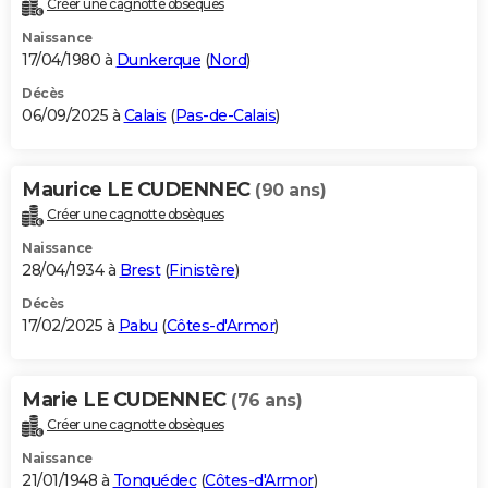
Créer une cagnotte obsèques
City break
Voyage de noces
Climat
Destinations
Voyage nature
Forum
+
PHOTO
Naissance
17/04/1980 à
Dunkerque
(
Nord
)
GUIDES D'ACHAT
Décès
06/09/2025 à
Calais
(
Pas-de-Calais
)
BONS PLANS
CARTE DE VOEUX
Maurice LE CUDENNEC
(90 ans)
Carte Bonne année
Carte Pâques
Carte de Noël
Carte Saint-Valentin
Carte d'anniversaire
DICTIONNAIRE
Créer une cagnotte obsèques
Biographies
Expressions
Dictionnaire
Citations
Proverbes
PROGRAMME TV
Naissance
28/04/1934 à
Brest
(
Finistère
)
COPAINS D'AVANT
Décès
17/02/2025 à
Pabu
(
Côtes-d'Armor
)
Se connecter
Collèges
Universités
Service militaire
S'inscrire
Lycées
Primaires
Entreprises
Avis de recherche
AVIS DE DÉCÈS
FORUM
Marie LE CUDENNEC
(76 ans)
Lifestyle
Sport
Television
Cinema
Bricolage
Culture
Auto
Voyage
Créer une cagnotte obsèques
Naissance
21/01/1948 à
Tonquédec
(
Côtes-d'Armor
)