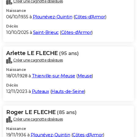
Créer une cagnotte obsèques
City break
Voyage de noces
Climat
Destinations
Voyage nature
Forum
+
PHOTO
Naissance
06/10/1935 à
Plounévez-Quintin
(
Côtes-d'Armor
)
GUIDES D'ACHAT
Décès
10/10/2025 à
Saint-Brieuc
(
Côtes-d'Armor
)
BONS PLANS
CARTE DE VOEUX
Arlette LE FLECHE
(95 ans)
Carte Bonne année
Carte Pâques
Carte de Noël
Carte Saint-Valentin
Carte d'anniversaire
DICTIONNAIRE
Créer une cagnotte obsèques
Biographies
Expressions
Dictionnaire
Citations
Proverbes
PROGRAMME TV
Naissance
18/01/1928 à
Thierville-sur-Meuse
(
Meuse
)
COPAINS D'AVANT
Décès
12/11/2023 à
Puteaux
(
Hauts-de-Seine
)
Se connecter
Collèges
Universités
Service militaire
S'inscrire
Lycées
Primaires
Entreprises
Avis de recherche
AVIS DE DÉCÈS
FORUM
Roger LE FLECHE
(85 ans)
Lifestyle
Sport
Television
Cinema
Bricolage
Culture
Auto
Voyage
Créer une cagnotte obsèques
Naissance
19/11/1936 à
Plounévez-Quintin
(
Côtes-d'Armor
)