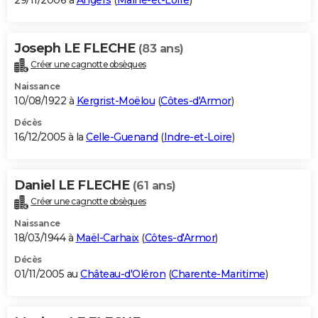
29/11/2006 à
Angers
(
Maine-et-Loire
)
Joseph LE FLECHE
(83 ans)
Créer une cagnotte obsèques
Naissance
10/08/1922 à
Kergrist-Moëlou
(
Côtes-d'Armor
)
Décès
16/12/2005 à la
Celle-Guenand
(
Indre-et-Loire
)
Daniel LE FLECHE
(61 ans)
Créer une cagnotte obsèques
Naissance
18/03/1944 à
Maël-Carhaix
(
Côtes-d'Armor
)
Décès
01/11/2005 au
Château-d'Oléron
(
Charente-Maritime
)