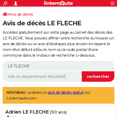
ACTUALITÉS
Connexion
S'inscrire
Avis de décès
Rechercher
Société
Education
Villes
Politique
Faits Divers
Monde
+
SPORT
Avis de décès LE FLECHE
Football
Cyclisme
Forum
Coupe du monde 2026
Tennis
Rugby
CULTURE
Accédez gratuitement sur cette page au carnet des décès des
TNT
Cinéma
Musique
Programme TV
Streaming
Sorties cinéma
+
LE FLECHE. Vous pouvez affiner votre recherche ou trouver un
FINANCE
avis de décès ou un avis d'obsèques plus ancien en tapant le
Impôts
Immobilier
Banque
Crédit
Retraite
Epargne
Risques naturels par ville
Assurance
AUTO
nom d'un défunt et/ou le nom ou le code postal d'une
commune dans le moteur de recherche ci-dessous.
Réserver un essai
Berlines
Forum auto
Essais
Citadines
SUV
+
HIGH-TECH
Meilleur smartphone
Ordinateurs
Guide high-tech
Mobiles
Internet
Jeux vidéo
+
BRICOLAGE
Aménagement intérieur
Cuisine
Jardinage
+
Forum
Extérieur
Salle de bains
Rangement
WEEK-END
Escapades
Expositions
Week-end nature
Guides de France
Patrimoine
Musées
+
LIFESTYLE
NOUVEAU :
publiez un
avis de décès gratuit
sur
Linternaute.com
Bien-être
Mode
+
Art de vivre
Loisirs
Modes de vie
SANTE
Adrien LE FLECHE
Guide de la santé
Médicaments
+
Alimentation
Maladies
Sommeil
(90 ans)
VOYAGE