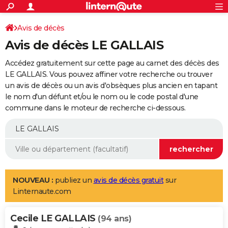
ACTUALITÉS
Connexion
S'inscrire
Avis de décès
Rechercher
Société
Education
Villes
Politique
Faits Divers
Monde
+
SPORT
Avis de décès LE GALLAIS
Football
Cyclisme
Forum
Coupe du monde 2026
Tennis
Rugby
CULTURE
Accédez gratuitement sur cette page au carnet des décès des
TNT
Cinéma
Musique
Programme TV
Streaming
Sorties cinéma
+
LE GALLAIS. Vous pouvez affiner votre recherche ou trouver
FINANCE
un avis de décès ou un avis d'obsèques plus ancien en tapant
Impôts
Immobilier
Banque
Crédit
Retraite
Epargne
Risques naturels par ville
Assurance
AUTO
le nom d'un défunt et/ou le nom ou le code postal d'une
commune dans le moteur de recherche ci-dessous.
Réserver un essai
Berlines
Forum auto
Essais
Citadines
SUV
+
HIGH-TECH
Meilleur smartphone
Ordinateurs
Guide high-tech
Mobiles
Internet
Jeux vidéo
+
BRICOLAGE
Aménagement intérieur
Cuisine
Jardinage
+
Forum
Extérieur
Salle de bains
Rangement
WEEK-END
Escapades
Expositions
Week-end nature
Guides de France
Patrimoine
Musées
+
LIFESTYLE
NOUVEAU :
publiez un
avis de décès gratuit
sur
Linternaute.com
Bien-être
Mode
+
Art de vivre
Loisirs
Modes de vie
SANTE
Cecile LE GALLAIS
Guide de la santé
Médicaments
+
Alimentation
Maladies
Sommeil
(94 ans)
VOYAGE