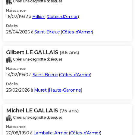
Créer une cagnotte obsèques
City break
Voyage de noces
Climat
Destinations
Voyage nature
Forum
+
PHOTO
Naissance
16/02/1932 à
Hillion
(
Côtes-d'Armor
)
GUIDES D'ACHAT
Décès
28/04/2026 à
Saint-Brieuc
(
Côtes-d'Armor
)
BONS PLANS
CARTE DE VOEUX
Gilbert LE GALLAIS
(86 ans)
Carte Bonne année
Carte Pâques
Carte de Noël
Carte Saint-Valentin
Carte d'anniversaire
DICTIONNAIRE
Créer une cagnotte obsèques
Biographies
Expressions
Dictionnaire
Citations
Proverbes
PROGRAMME TV
Naissance
14/02/1940 à
Saint-Brieuc
(
Côtes-d'Armor
)
COPAINS D'AVANT
Décès
25/02/2026 à
Muret
(
Haute-Garonne
)
Se connecter
Collèges
Universités
Service militaire
S'inscrire
Lycées
Primaires
Entreprises
Avis de recherche
AVIS DE DÉCÈS
FORUM
Michel LE GALLAIS
(75 ans)
Lifestyle
Sport
Television
Cinema
Bricolage
Culture
Auto
Voyage
Créer une cagnotte obsèques
Naissance
20/08/1950 à
Lamballe-Armor
(
Côtes-d'Armor
)