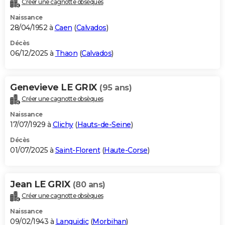
Créer une cagnotte obsèques
City break
Voyage de noces
Climat
Destinations
Voyage nature
Forum
+
PHOTO
Naissance
28/04/1952 à
Caen
(
Calvados
)
GUIDES D'ACHAT
Décès
06/12/2025 à
Thaon
(
Calvados
)
BONS PLANS
CARTE DE VOEUX
Genevieve LE GRIX
(95 ans)
Carte Bonne année
Carte Pâques
Carte de Noël
Carte Saint-Valentin
Carte d'anniversaire
DICTIONNAIRE
Créer une cagnotte obsèques
Biographies
Expressions
Dictionnaire
Citations
Proverbes
PROGRAMME TV
Naissance
17/07/1929 à
Clichy
(
Hauts-de-Seine
)
COPAINS D'AVANT
Décès
01/07/2025 à
Saint-Florent
(
Haute-Corse
)
Se connecter
Collèges
Universités
Service militaire
S'inscrire
Lycées
Primaires
Entreprises
Avis de recherche
AVIS DE DÉCÈS
FORUM
Jean LE GRIX
(80 ans)
Lifestyle
Sport
Television
Cinema
Bricolage
Culture
Auto
Voyage
Créer une cagnotte obsèques
Naissance
09/02/1943 à
Languidic
(
Morbihan
)