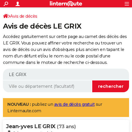
ACTUALITÉS
Connexion
S'inscrire
Avis de décès
Rechercher
Société
Education
Villes
Politique
Faits Divers
Monde
+
SPORT
Avis de décès LE GRIX
Football
Cyclisme
Forum
Coupe du monde 2026
Tennis
Rugby
CULTURE
Accédez gratuitement sur cette page au carnet des décès des
TNT
Cinéma
Musique
Programme TV
Streaming
Sorties cinéma
+
LE GRIX. Vous pouvez affiner votre recherche ou trouver un
FINANCE
avis de décès ou un avis d'obsèques plus ancien en tapant le
Impôts
Immobilier
Banque
Crédit
Retraite
Epargne
Risques naturels par ville
Assurance
AUTO
nom d'un défunt et/ou le nom ou le code postal d'une
commune dans le moteur de recherche ci-dessous.
Réserver un essai
Berlines
Forum auto
Essais
Citadines
SUV
+
HIGH-TECH
Meilleur smartphone
Ordinateurs
Guide high-tech
Mobiles
Internet
Jeux vidéo
+
BRICOLAGE
Aménagement intérieur
Cuisine
Jardinage
+
Forum
Extérieur
Salle de bains
Rangement
WEEK-END
Escapades
Expositions
Week-end nature
Guides de France
Patrimoine
Musées
+
LIFESTYLE
NOUVEAU :
publiez un
avis de décès gratuit
sur
Linternaute.com
Bien-être
Mode
+
Art de vivre
Loisirs
Modes de vie
SANTE
Jean-yves LE GRIX
Guide de la santé
Médicaments
+
Alimentation
Maladies
Sommeil
(73 ans)
VOYAGE