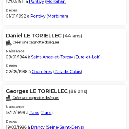
17/02/1911 à
Pontivy
(
Morbihan
)
Décès
01/01/1992 à
Pontivy
(
Morbihan
)
Daniel LE TORIELLEC
(44 ans)
Créer une cagnotte obsèques
Naissance
09/01/1944 à
Saint-Ange-et-Torçay
(
Eure-et-Loir
)
Décès
02/05/1988 à
Courrières
(
Pas-de-Calais
)
Georges LE TORIELLEC
(86 ans)
Créer une cagnotte obsèques
Naissance
15/12/1899 à
Paris
(
Paris
)
Décès
19/03/1986 à
Drancy
(
Seine-Saint-Denis
)