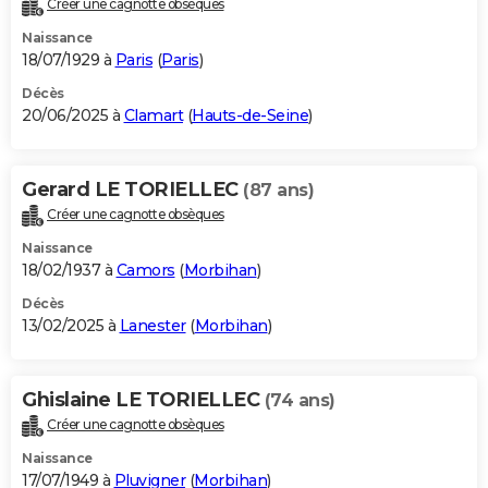
Créer une cagnotte obsèques
City break
Voyage de noces
Climat
Destinations
Voyage nature
Forum
+
PHOTO
Naissance
18/07/1929 à
Paris
(
Paris
)
GUIDES D'ACHAT
Décès
20/06/2025 à
Clamart
(
Hauts-de-Seine
)
BONS PLANS
CARTE DE VOEUX
Gerard LE TORIELLEC
(87 ans)
Carte Bonne année
Carte Pâques
Carte de Noël
Carte Saint-Valentin
Carte d'anniversaire
DICTIONNAIRE
Créer une cagnotte obsèques
Biographies
Expressions
Dictionnaire
Citations
Proverbes
PROGRAMME TV
Naissance
18/02/1937 à
Camors
(
Morbihan
)
COPAINS D'AVANT
Décès
13/02/2025 à
Lanester
(
Morbihan
)
Se connecter
Collèges
Universités
Service militaire
S'inscrire
Lycées
Primaires
Entreprises
Avis de recherche
AVIS DE DÉCÈS
FORUM
Ghislaine LE TORIELLEC
(74 ans)
Lifestyle
Sport
Television
Cinema
Bricolage
Culture
Auto
Voyage
Créer une cagnotte obsèques
Naissance
17/07/1949 à
Pluvigner
(
Morbihan
)