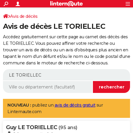
ACTUALITÉS
Connexion
S'inscrire
Avis de décès
Rechercher
Société
Education
Villes
Politique
Faits Divers
Monde
+
SPORT
Avis de décès LE TORIELLEC
Football
Cyclisme
Forum
Coupe du monde 2026
Tennis
Rugby
CULTURE
Accédez gratuitement sur cette page au carnet des décès des
TNT
Cinéma
Musique
Programme TV
Streaming
Sorties cinéma
+
LE TORIELLEC. Vous pouvez affiner votre recherche ou
FINANCE
trouver un avis de décès ou un avis d'obsèques plus ancien en
Impôts
Immobilier
Banque
Crédit
Retraite
Epargne
Risques naturels par ville
Assurance
AUTO
tapant le nom d'un défunt et/ou le nom ou le code postal d'une
commune dans le moteur de recherche ci-dessous.
Réserver un essai
Berlines
Forum auto
Essais
Citadines
SUV
+
HIGH-TECH
Meilleur smartphone
Ordinateurs
Guide high-tech
Mobiles
Internet
Jeux vidéo
+
BRICOLAGE
Aménagement intérieur
Cuisine
Jardinage
+
Forum
Extérieur
Salle de bains
Rangement
WEEK-END
Escapades
Expositions
Week-end nature
Guides de France
Patrimoine
Musées
+
LIFESTYLE
NOUVEAU :
publiez un
avis de décès gratuit
sur
Linternaute.com
Bien-être
Mode
+
Art de vivre
Loisirs
Modes de vie
SANTE
Guy LE TORIELLEC
Guide de la santé
Médicaments
+
Alimentation
Maladies
Sommeil
(95 ans)
VOYAGE