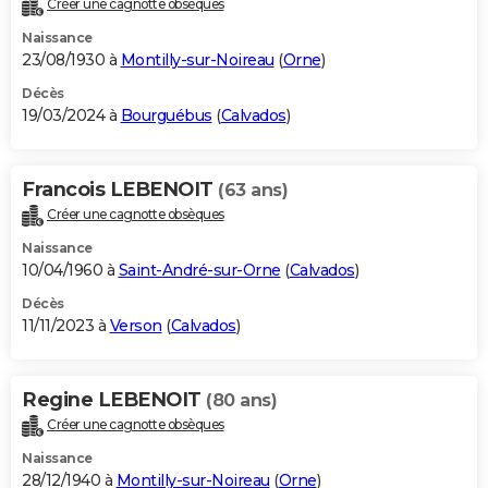
Créer une cagnotte obsèques
City break
Voyage de noces
Climat
Destinations
Voyage nature
Forum
+
PHOTO
Naissance
23/08/1930 à
Montilly-sur-Noireau
(
Orne
)
GUIDES D'ACHAT
Décès
19/03/2024 à
Bourguébus
(
Calvados
)
BONS PLANS
CARTE DE VOEUX
Francois LEBENOIT
(63 ans)
Carte Bonne année
Carte Pâques
Carte de Noël
Carte Saint-Valentin
Carte d'anniversaire
DICTIONNAIRE
Créer une cagnotte obsèques
Biographies
Expressions
Dictionnaire
Citations
Proverbes
PROGRAMME TV
Naissance
10/04/1960 à
Saint-André-sur-Orne
(
Calvados
)
COPAINS D'AVANT
Décès
11/11/2023 à
Verson
(
Calvados
)
Se connecter
Collèges
Universités
Service militaire
S'inscrire
Lycées
Primaires
Entreprises
Avis de recherche
AVIS DE DÉCÈS
FORUM
Regine LEBENOIT
(80 ans)
Lifestyle
Sport
Television
Cinema
Bricolage
Culture
Auto
Voyage
Créer une cagnotte obsèques
Naissance
28/12/1940 à
Montilly-sur-Noireau
(
Orne
)