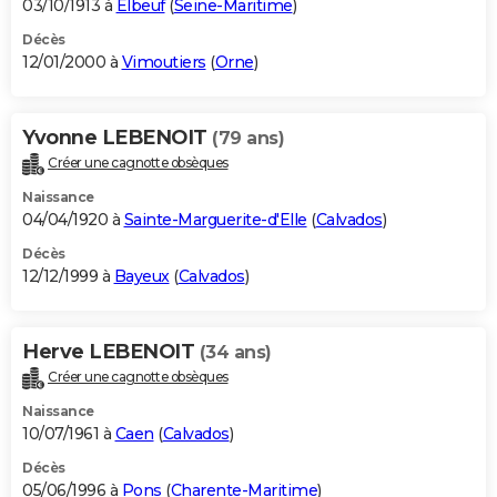
03/10/1913 à
Elbeuf
(
Seine-Maritime
)
Décès
12/01/2000 à
Vimoutiers
(
Orne
)
Yvonne LEBENOIT
(79 ans)
Créer une cagnotte obsèques
Naissance
04/04/1920 à
Sainte-Marguerite-d'Elle
(
Calvados
)
Décès
12/12/1999 à
Bayeux
(
Calvados
)
Herve LEBENOIT
(34 ans)
Créer une cagnotte obsèques
Naissance
10/07/1961 à
Caen
(
Calvados
)
Décès
05/06/1996 à
Pons
(
Charente-Maritime
)