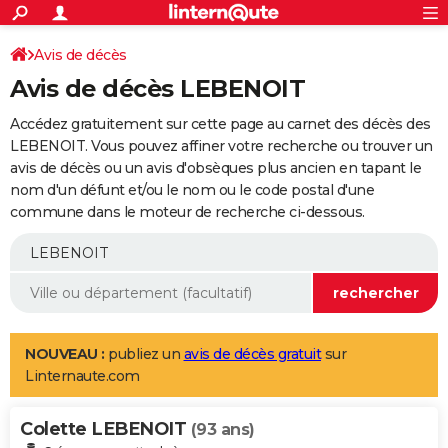
ACTUALITÉS
Connexion
S'inscrire
Avis de décès
Rechercher
Société
Education
Villes
Politique
Faits Divers
Monde
+
SPORT
Avis de décès LEBENOIT
Football
Cyclisme
Forum
Coupe du monde 2026
Tennis
Rugby
CULTURE
Accédez gratuitement sur cette page au carnet des décès des
TNT
Cinéma
Musique
Programme TV
Streaming
Sorties cinéma
+
LEBENOIT. Vous pouvez affiner votre recherche ou trouver un
FINANCE
avis de décès ou un avis d'obsèques plus ancien en tapant le
Impôts
Immobilier
Banque
Crédit
Retraite
Epargne
Risques naturels par ville
Assurance
AUTO
nom d'un défunt et/ou le nom ou le code postal d'une
commune dans le moteur de recherche ci-dessous.
Réserver un essai
Berlines
Forum auto
Essais
Citadines
SUV
+
HIGH-TECH
Meilleur smartphone
Ordinateurs
Guide high-tech
Mobiles
Internet
Jeux vidéo
+
BRICOLAGE
Aménagement intérieur
Cuisine
Jardinage
+
Forum
Extérieur
Salle de bains
Rangement
WEEK-END
Escapades
Expositions
Week-end nature
Guides de France
Patrimoine
Musées
+
LIFESTYLE
NOUVEAU :
publiez un
avis de décès gratuit
sur
Linternaute.com
Bien-être
Mode
+
Art de vivre
Loisirs
Modes de vie
SANTE
Colette LEBENOIT
Guide de la santé
Médicaments
+
Alimentation
Maladies
Sommeil
(93 ans)
VOYAGE