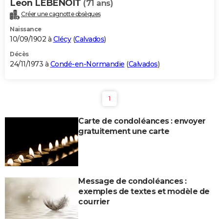
Leon LEBENOIT
(71 ans)
Créer une cagnotte obsèques
Naissance
10/09/1902 à
Clécy
(
Calvados
)
Décès
24/11/1973 à
Condé-en-Normandie
(
Calvados
)
1
Carte de condoléances : envoyer
gratuitement une carte
Message de condoléances :
exemples de textes et modèle de
courrier