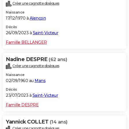
Créer une cagnotte obsèques
City break
Voyage de noces
Climat
Destinations
Voyage nature
Forum
+
PHOTO
Naissance
17/12/1970 à
Alençon
GUIDES D'ACHAT
Décès
BONS PLANS
26/09/2023 à
Saint-Victeur
CARTE DE VOEUX
Famille BELLANGER
Carte Bonne année
Carte Pâques
Carte de Noël
Carte Saint-Valentin
Carte d'anniversaire
DICTIONNAIRE
Nadine DESPRE
(62 ans)
Biographies
Expressions
Dictionnaire
Citations
Proverbes
PROGRAMME TV
Créer une cagnotte obsèques
Naissance
COPAINS D'AVANT
02/09/1960 au
Mans
Se connecter
Collèges
Universités
Service militaire
S'inscrire
Lycées
Primaires
Entreprises
Avis de recherche
AVIS DE DÉCÈS
Décès
23/07/2023 à
Saint-Victeur
FORUM
Famille DESPRE
Lifestyle
Sport
Television
Cinema
Bricolage
Culture
Auto
Voyage
Yannick COLLET
(14 ans)
Créer une cagnotte obsèques