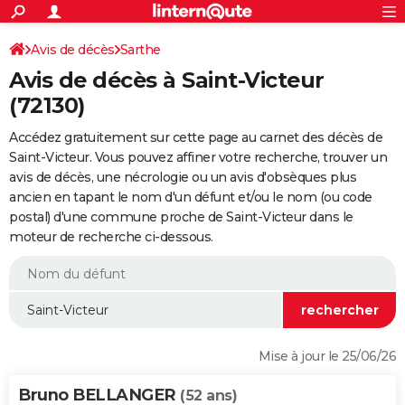
ACTUALITÉS
Connexion
S'inscrire
Avis de décès
Sarthe
Rechercher
Société
Education
Villes
Politique
Faits Divers
Monde
+
SPORT
Avis de décès à Saint-Victeur
Football
Cyclisme
Forum
Coupe du monde 2026
Tennis
Rugby
CULTURE
(72130)
TNT
Cinéma
Musique
Programme TV
Streaming
Sorties cinéma
+
FINANCE
Accédez gratuitement sur cette page au carnet des décès de
Saint-Victeur. Vous pouvez affiner votre recherche, trouver un
Impôts
Immobilier
Banque
Crédit
Retraite
Epargne
Risques naturels par ville
Assurance
AUTO
avis de décès, une nécrologie ou un avis d'obsèques plus
ancien en tapant le nom d'un défunt et/ou le nom (ou code
Réserver un essai
Berlines
Forum auto
Essais
Citadines
SUV
+
HIGH-TECH
postal) d'une commune proche de Saint-Victeur dans le
moteur de recherche ci-dessous.
Meilleur smartphone
Ordinateurs
Guide high-tech
Mobiles
Internet
Jeux vidéo
+
BRICOLAGE
Aménagement intérieur
Cuisine
Jardinage
+
Forum
Extérieur
Salle de bains
Rangement
WEEK-END
Escapades
Expositions
Week-end nature
Guides de France
Patrimoine
Musées
+
LIFESTYLE
Bien-être
Mode
+
Art de vivre
Loisirs
Modes de vie
SANTE
Mise à jour le 25/06/26
Guide de la santé
Médicaments
+
Alimentation
Maladies
Sommeil
VOYAGE
Bruno BELLANGER
(52 ans)