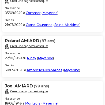
Créer une cagnotte obsèques
City break
Voyage de noces
Climat
Destinations
Voyage nature
Forum
+
PHOTO
Naissance
05/09/1946 à
Commer
(
Mayenne
)
GUIDES D'ACHAT
Décès
21/07/2026 à
Grand-Couronne
(
Seine-Maritime
)
BONS PLANS
CARTE DE VOEUX
Roland AMIARD
(87 ans)
Carte Bonne année
Carte Pâques
Carte de Noël
Carte Saint-Valentin
Carte d'anniversaire
DICTIONNAIRE
Créer une cagnotte obsèques
Biographies
Expressions
Dictionnaire
Citations
Proverbes
PROGRAMME TV
Naissance
22/01/1939 au
Ribay
(
Mayenne
)
COPAINS D'AVANT
Décès
30/05/2026 à
Ambrières-les-Vallées
(
Mayenne
)
Se connecter
Collèges
Universités
Service militaire
S'inscrire
Lycées
Primaires
Entreprises
Avis de recherche
AVIS DE DÉCÈS
FORUM
Joel AMIARD
(79 ans)
Lifestyle
Sport
Television
Cinema
Bricolage
Culture
Auto
Voyage
Créer une cagnotte obsèques
Naissance
18/06/1946 à
Montsûrs
(
Mayenne
)