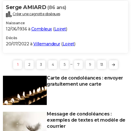
Serge AMIARD
(86 ans)
Créer une cagnotte obsèques
Naissance
12/06/1936 à
Combleux
(
Loiret
)
Décès
20/07/2022 à
Villemandeur
(
Loiret
)
...
1
2
3
4
5
7
9
13
Carte de condoléances : envoyer
gratuitement une carte
Message de condoléances :
exemples de textes et modèle de
courrier