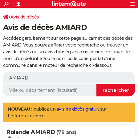
ACTUALITÉS
Connexion
S'inscrire
Avis de décès
Rechercher
Société
Education
Villes
Politique
Faits Divers
Monde
+
SPORT
Avis de décès AMIARD
Football
Cyclisme
Forum
Coupe du monde 2026
Tennis
Rugby
CULTURE
Accédez gratuitement sur cette page au carnet des décès des
TNT
Cinéma
Musique
Programme TV
Streaming
Sorties cinéma
+
AMIARD. Vous pouvez affiner votre recherche ou trouver un
FINANCE
avis de décès ou un avis d'obsèques plus ancien en tapant le
Impôts
Immobilier
Banque
Crédit
Retraite
Epargne
Risques naturels par ville
Assurance
AUTO
nom d'un défunt et/ou le nom ou le code postal d'une
commune dans le moteur de recherche ci-dessous.
Réserver un essai
Berlines
Forum auto
Essais
Citadines
SUV
+
HIGH-TECH
Meilleur smartphone
Ordinateurs
Guide high-tech
Mobiles
Internet
Jeux vidéo
+
BRICOLAGE
Aménagement intérieur
Cuisine
Jardinage
+
Forum
Extérieur
Salle de bains
Rangement
WEEK-END
Escapades
Expositions
Week-end nature
Guides de France
Patrimoine
Musées
+
LIFESTYLE
NOUVEAU :
publiez un
avis de décès gratuit
sur
Linternaute.com
Bien-être
Mode
+
Art de vivre
Loisirs
Modes de vie
SANTE
Rolande AMIARD
Guide de la santé
Médicaments
+
Alimentation
Maladies
Sommeil
(79 ans)
VOYAGE