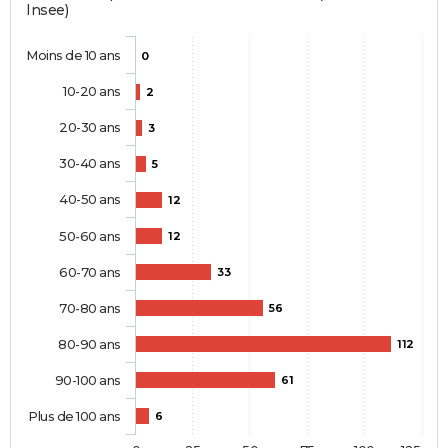
Insee)
Moins de 10 ans
0
10-20 ans
2
20-30 ans
3
30-40 ans
5
40-50 ans
12
50-60 ans
12
60-70 ans
33
70-80 ans
56
80-90 ans
112
90-100 ans
61
Plus de 100 ans
6