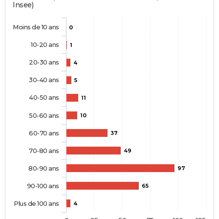
Insee)
Moins de 10 ans
0
10-20 ans
1
20-30 ans
4
30-40 ans
5
40-50 ans
11
50-60 ans
10
60-70 ans
37
70-80 ans
49
80-90 ans
97
90-100 ans
65
Plus de 100 ans
4