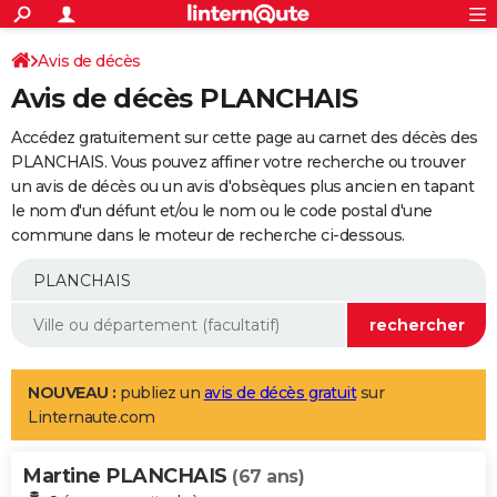
ACTUALITÉS
Connexion
S'inscrire
Avis de décès
Rechercher
Société
Education
Villes
Politique
Faits Divers
Monde
+
SPORT
Avis de décès PLANCHAIS
Football
Cyclisme
Forum
Coupe du monde 2026
Tennis
Rugby
CULTURE
Accédez gratuitement sur cette page au carnet des décès des
TNT
Cinéma
Musique
Programme TV
Streaming
Sorties cinéma
+
PLANCHAIS. Vous pouvez affiner votre recherche ou trouver
FINANCE
un avis de décès ou un avis d'obsèques plus ancien en tapant
Impôts
Immobilier
Banque
Crédit
Retraite
Epargne
Risques naturels par ville
Assurance
AUTO
le nom d'un défunt et/ou le nom ou le code postal d'une
commune dans le moteur de recherche ci-dessous.
Réserver un essai
Berlines
Forum auto
Essais
Citadines
SUV
+
HIGH-TECH
Meilleur smartphone
Ordinateurs
Guide high-tech
Mobiles
Internet
Jeux vidéo
+
BRICOLAGE
Aménagement intérieur
Cuisine
Jardinage
+
Forum
Extérieur
Salle de bains
Rangement
WEEK-END
Escapades
Expositions
Week-end nature
Guides de France
Patrimoine
Musées
+
LIFESTYLE
NOUVEAU :
publiez un
avis de décès gratuit
sur
Linternaute.com
Bien-être
Mode
+
Art de vivre
Loisirs
Modes de vie
SANTE
Martine PLANCHAIS
Guide de la santé
Médicaments
+
Alimentation
Maladies
Sommeil
(67 ans)
VOYAGE