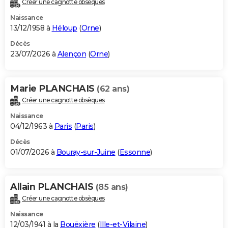
Créer une cagnotte obsèques
City break
Voyage de noces
Climat
Destinations
Voyage nature
Forum
+
PHOTO
Naissance
13/12/1958 à
Héloup
(
Orne
)
GUIDES D'ACHAT
Décès
23/07/2026 à
Alençon
(
Orne
)
BONS PLANS
CARTE DE VOEUX
Marie PLANCHAIS
(62 ans)
Carte Bonne année
Carte Pâques
Carte de Noël
Carte Saint-Valentin
Carte d'anniversaire
DICTIONNAIRE
Créer une cagnotte obsèques
Biographies
Expressions
Dictionnaire
Citations
Proverbes
PROGRAMME TV
Naissance
04/12/1963 à
Paris
(
Paris
)
COPAINS D'AVANT
Décès
01/07/2026 à
Bouray-sur-Juine
(
Essonne
)
Se connecter
Collèges
Universités
Service militaire
S'inscrire
Lycées
Primaires
Entreprises
Avis de recherche
AVIS DE DÉCÈS
FORUM
Allain PLANCHAIS
(85 ans)
Lifestyle
Sport
Television
Cinema
Bricolage
Culture
Auto
Voyage
Créer une cagnotte obsèques
Naissance
12/03/1941 à la
Bouëxière
(
Ille-et-Vilaine
)