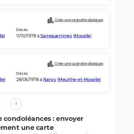
Créer une cagnotte obsèques
Décès
le
)
11/10/1978 à
Sarreguemines
(
Moselle
)
Créer une cagnotte obsèques
Décès
le
)
28/06/1978 à
Nancy
(
Meurthe-et-Moselle
)
1
e condoléances : envoyer
ement une carte