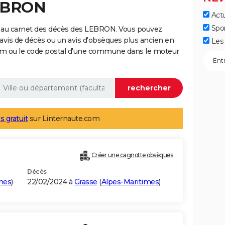
LEBRON
Actu
Spo
e au carnet des décès des LEBRON. Vous pouvez
 avis de décès ou un avis d'obsèques plus ancien en
Les 
nom ou le code postal d'une commune dans le moteur
s gratuit
sur Linternaute.com
Créer une cagnotte obsèques
Décès
mes
)
22/02/2024 à
Grasse
(
Alpes-Maritimes
)