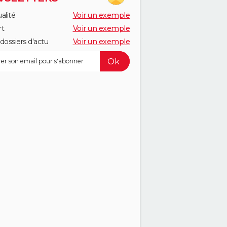
alité
Voir un exemple
rt
Voir un exemple
dossiers d'actu
Voir un exemple