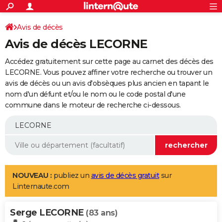
ACTUALITÉS
Connexion
S'inscrire
Avis de décès
Rechercher
Société
Education
Villes
Politique
Faits Divers
Monde
+
SPORT
Avis de décès LECORNE
Football
Cyclisme
Forum
Coupe du monde 2026
Tennis
Rugby
CULTURE
Accédez gratuitement sur cette page au carnet des décès des
TNT
Cinéma
Musique
Programme TV
Streaming
Sorties cinéma
+
LECORNE. Vous pouvez affiner votre recherche ou trouver un
FINANCE
avis de décès ou un avis d'obsèques plus ancien en tapant le
Impôts
Immobilier
Banque
Crédit
Retraite
Epargne
Risques naturels par ville
Assurance
AUTO
nom d'un défunt et/ou le nom ou le code postal d'une
commune dans le moteur de recherche ci-dessous.
Réserver un essai
Berlines
Forum auto
Essais
Citadines
SUV
+
HIGH-TECH
Meilleur smartphone
Ordinateurs
Guide high-tech
Mobiles
Internet
Jeux vidéo
+
BRICOLAGE
Aménagement intérieur
Cuisine
Jardinage
+
Forum
Extérieur
Salle de bains
Rangement
WEEK-END
Escapades
Expositions
Week-end nature
Guides de France
Patrimoine
Musées
+
LIFESTYLE
NOUVEAU :
publiez un
avis de décès gratuit
sur
Linternaute.com
Bien-être
Mode
+
Art de vivre
Loisirs
Modes de vie
SANTE
Serge LECORNE
Guide de la santé
Médicaments
+
Alimentation
Maladies
Sommeil
(83 ans)
VOYAGE