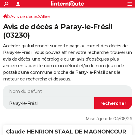
ACTUALITÉS
Connexion
S'inscrire
Avis de décès
Allier
Rechercher
Société
Education
Villes
Politique
Faits Divers
Monde
+
SPORT
Avis de décès à Paray-le-Frésil
Football
Cyclisme
Forum
Coupe du monde 2026
Tennis
Rugby
CULTURE
(03230)
TNT
Cinéma
Musique
Programme TV
Streaming
Sorties cinéma
+
FINANCE
Accédez gratuitement sur cette page au carnet des décès de
Paray-le-Frésil. Vous pouvez affiner votre recherche, trouver un
Impôts
Immobilier
Banque
Crédit
Retraite
Epargne
Risques naturels par ville
Assurance
AUTO
avis de décès, une nécrologie ou un avis d'obsèques plus
ancien en tapant le nom d'un défunt et/ou le nom (ou code
Réserver un essai
Berlines
Forum auto
Essais
Citadines
SUV
+
HIGH-TECH
postal) d'une commune proche de Paray-le-Frésil dans le
moteur de recherche ci-dessous.
Meilleur smartphone
Ordinateurs
Guide high-tech
Mobiles
Internet
Jeux vidéo
+
BRICOLAGE
Aménagement intérieur
Cuisine
Jardinage
+
Forum
Extérieur
Salle de bains
Rangement
WEEK-END
Escapades
Expositions
Week-end nature
Guides de France
Patrimoine
Musées
+
LIFESTYLE
Bien-être
Mode
+
Art de vivre
Loisirs
Modes de vie
SANTE
Mise à jour le 04/08/26
Guide de la santé
Médicaments
+
Alimentation
Maladies
Sommeil
VOYAGE
Claude HENRION STAAL DE MAGNONCOUR