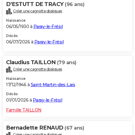
D'ESTUTT DE TRACY
(96 ans)
City break
Voyage de noces
Climat
Destinations
Voyage nature
Forum
+
PHOTO
Créer une cagnotte obsèques
GUIDES D'ACHAT
Naissance
06/05/1930 à
Paray-le-Frésil
BONS PLANS
Décès
06/07/2026 à
Paray-le-Frésil
CARTE DE VOEUX
Carte Bonne année
Carte Pâques
Carte de Noël
Carte Saint-Valentin
Carte d'anniversaire
DICTIONNAIRE
Claudius TAILLON
(79 ans)
Biographies
Expressions
Dictionnaire
Citations
Proverbes
PROGRAMME TV
Créer une cagnotte obsèques
Naissance
COPAINS D'AVANT
17/12/1946 à
Saint-Martin-des-Lais
Se connecter
Collèges
Universités
Service militaire
S'inscrire
Lycées
Primaires
Entreprises
Avis de recherche
AVIS DE DÉCÈS
Décès
01/01/2026 à
Paray-le-Frésil
FORUM
Famille TAILLON
Lifestyle
Sport
Television
Cinema
Bricolage
Culture
Auto
Voyage
Bernadette RENAUD
(67 ans)
Créer une cagnotte obsèques