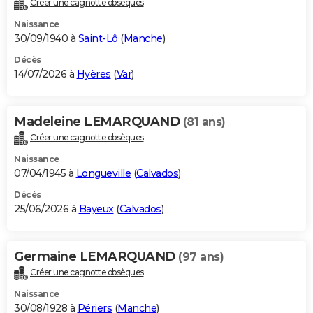
Créer une cagnotte obsèques
City break
Voyage de noces
Climat
Destinations
Voyage nature
Forum
+
PHOTO
Naissance
30/09/1940 à
Saint-Lô
(
Manche
)
GUIDES D'ACHAT
Décès
14/07/2026 à
Hyères
(
Var
)
BONS PLANS
CARTE DE VOEUX
Madeleine LEMARQUAND
(81 ans)
Carte Bonne année
Carte Pâques
Carte de Noël
Carte Saint-Valentin
Carte d'anniversaire
DICTIONNAIRE
Créer une cagnotte obsèques
Biographies
Expressions
Dictionnaire
Citations
Proverbes
PROGRAMME TV
Naissance
07/04/1945 à
Longueville
(
Calvados
)
COPAINS D'AVANT
Décès
25/06/2026 à
Bayeux
(
Calvados
)
Se connecter
Collèges
Universités
Service militaire
S'inscrire
Lycées
Primaires
Entreprises
Avis de recherche
AVIS DE DÉCÈS
FORUM
Germaine LEMARQUAND
(97 ans)
Lifestyle
Sport
Television
Cinema
Bricolage
Culture
Auto
Voyage
Créer une cagnotte obsèques
Naissance
30/08/1928 à
Périers
(
Manche
)