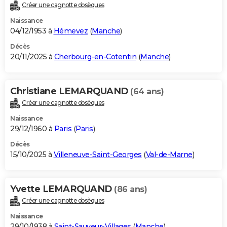
Créer une cagnotte obsèques
Naissance
04/12/1953 à
Hémevez
(
Manche
)
Décès
20/11/2025 à
Cherbourg-en-Cotentin
(
Manche
)
Christiane LEMARQUAND
(64 ans)
Créer une cagnotte obsèques
Naissance
29/12/1960 à
Paris
(
Paris
)
Décès
15/10/2025 à
Villeneuve-Saint-Georges
(
Val-de-Marne
)
Yvette LEMARQUAND
(86 ans)
Créer une cagnotte obsèques
Naissance
29/10/1938 à
Saint-Sauveur-Villages
(
Manche
)