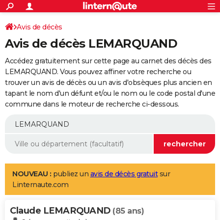
ACTUALITÉS
Connexion
S'inscrire
Avis de décès
Rechercher
Société
Education
Villes
Politique
Faits Divers
Monde
+
SPORT
Avis de décès LEMARQUAND
Football
Cyclisme
Forum
Coupe du monde 2026
Tennis
Rugby
CULTURE
Accédez gratuitement sur cette page au carnet des décès des
TNT
Cinéma
Musique
Programme TV
Streaming
Sorties cinéma
+
LEMARQUAND. Vous pouvez affiner votre recherche ou
FINANCE
trouver un avis de décès ou un avis d'obsèques plus ancien en
Impôts
Immobilier
Banque
Crédit
Retraite
Epargne
Risques naturels par ville
Assurance
AUTO
tapant le nom d'un défunt et/ou le nom ou le code postal d'une
commune dans le moteur de recherche ci-dessous.
Réserver un essai
Berlines
Forum auto
Essais
Citadines
SUV
+
HIGH-TECH
Meilleur smartphone
Ordinateurs
Guide high-tech
Mobiles
Internet
Jeux vidéo
+
BRICOLAGE
Aménagement intérieur
Cuisine
Jardinage
+
Forum
Extérieur
Salle de bains
Rangement
WEEK-END
Escapades
Expositions
Week-end nature
Guides de France
Patrimoine
Musées
+
LIFESTYLE
NOUVEAU :
publiez un
avis de décès gratuit
sur
Linternaute.com
Bien-être
Mode
+
Art de vivre
Loisirs
Modes de vie
SANTE
Claude LEMARQUAND
Guide de la santé
Médicaments
+
Alimentation
Maladies
Sommeil
(85 ans)
VOYAGE