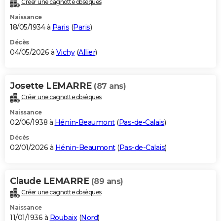
Créer une cagnotte obsèques
City break
Voyage de noces
Climat
Destinations
Voyage nature
Forum
+
PHOTO
Naissance
18/05/1934 à
Paris
(
Paris
)
GUIDES D'ACHAT
Décès
04/05/2026 à
Vichy
(
Allier
)
BONS PLANS
CARTE DE VOEUX
Josette LEMARRE
(87 ans)
Carte Bonne année
Carte Pâques
Carte de Noël
Carte Saint-Valentin
Carte d'anniversaire
DICTIONNAIRE
Créer une cagnotte obsèques
Biographies
Expressions
Dictionnaire
Citations
Proverbes
PROGRAMME TV
Naissance
02/06/1938 à
Hénin-Beaumont
(
Pas-de-Calais
)
COPAINS D'AVANT
Décès
02/01/2026 à
Hénin-Beaumont
(
Pas-de-Calais
)
Se connecter
Collèges
Universités
Service militaire
S'inscrire
Lycées
Primaires
Entreprises
Avis de recherche
AVIS DE DÉCÈS
FORUM
Claude LEMARRE
(89 ans)
Lifestyle
Sport
Television
Cinema
Bricolage
Culture
Auto
Voyage
Créer une cagnotte obsèques
Naissance
11/01/1936 à
Roubaix
(
Nord
)