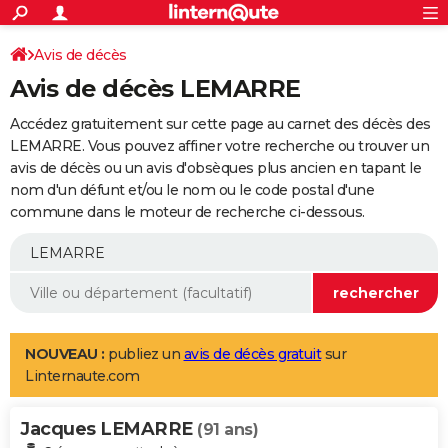
ACTUALITÉS
Connexion
S'inscrire
Avis de décès
Rechercher
Société
Education
Villes
Politique
Faits Divers
Monde
+
SPORT
Avis de décès LEMARRE
Football
Cyclisme
Forum
Coupe du monde 2026
Tennis
Rugby
CULTURE
Accédez gratuitement sur cette page au carnet des décès des
TNT
Cinéma
Musique
Programme TV
Streaming
Sorties cinéma
+
LEMARRE. Vous pouvez affiner votre recherche ou trouver un
FINANCE
avis de décès ou un avis d'obsèques plus ancien en tapant le
Impôts
Immobilier
Banque
Crédit
Retraite
Epargne
Risques naturels par ville
Assurance
AUTO
nom d'un défunt et/ou le nom ou le code postal d'une
commune dans le moteur de recherche ci-dessous.
Réserver un essai
Berlines
Forum auto
Essais
Citadines
SUV
+
HIGH-TECH
Meilleur smartphone
Ordinateurs
Guide high-tech
Mobiles
Internet
Jeux vidéo
+
BRICOLAGE
Aménagement intérieur
Cuisine
Jardinage
+
Forum
Extérieur
Salle de bains
Rangement
WEEK-END
Escapades
Expositions
Week-end nature
Guides de France
Patrimoine
Musées
+
LIFESTYLE
NOUVEAU :
publiez un
avis de décès gratuit
sur
Linternaute.com
Bien-être
Mode
+
Art de vivre
Loisirs
Modes de vie
SANTE
Jacques LEMARRE
Guide de la santé
Médicaments
+
Alimentation
Maladies
Sommeil
(91 ans)
VOYAGE