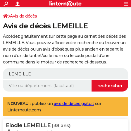
ACTUALITÉS
Connexion
S'inscrire
Avis de décès
Rechercher
Société
Education
Villes
Politique
Faits Divers
Monde
+
SPORT
Avis de décès LEMEILLE
Football
Cyclisme
Forum
Coupe du monde 2026
Tennis
Rugby
CULTURE
Accédez gratuitement sur cette page au carnet des décès des
TNT
Cinéma
Musique
Programme TV
Streaming
Sorties cinéma
+
LEMEILLE. Vous pouvez affiner votre recherche ou trouver un
FINANCE
avis de décès ou un avis d'obsèques plus ancien en tapant le
Impôts
Immobilier
Banque
Crédit
Retraite
Epargne
Risques naturels par ville
Assurance
AUTO
nom d'un défunt et/ou le nom ou le code postal d'une
commune dans le moteur de recherche ci-dessous.
Réserver un essai
Berlines
Forum auto
Essais
Citadines
SUV
+
HIGH-TECH
Meilleur smartphone
Ordinateurs
Guide high-tech
Mobiles
Internet
Jeux vidéo
+
BRICOLAGE
Aménagement intérieur
Cuisine
Jardinage
+
Forum
Extérieur
Salle de bains
Rangement
WEEK-END
Escapades
Expositions
Week-end nature
Guides de France
Patrimoine
Musées
+
LIFESTYLE
NOUVEAU :
publiez un
avis de décès gratuit
sur
Linternaute.com
Bien-être
Mode
+
Art de vivre
Loisirs
Modes de vie
SANTE
Elodie LEMEILLE
Guide de la santé
Médicaments
+
Alimentation
Maladies
Sommeil
(38 ans)
VOYAGE