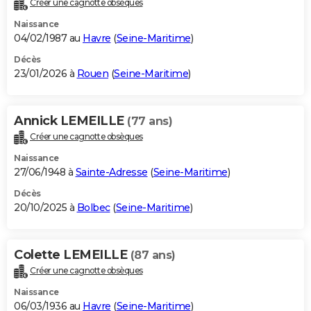
Créer une cagnotte obsèques
City break
Voyage de noces
Climat
Destinations
Voyage nature
Forum
+
PHOTO
Naissance
04/02/1987 au
Havre
(
Seine-Maritime
)
GUIDES D'ACHAT
Décès
23/01/2026 à
Rouen
(
Seine-Maritime
)
BONS PLANS
CARTE DE VOEUX
Annick LEMEILLE
(77 ans)
Carte Bonne année
Carte Pâques
Carte de Noël
Carte Saint-Valentin
Carte d'anniversaire
DICTIONNAIRE
Créer une cagnotte obsèques
Biographies
Expressions
Dictionnaire
Citations
Proverbes
PROGRAMME TV
Naissance
27/06/1948 à
Sainte-Adresse
(
Seine-Maritime
)
COPAINS D'AVANT
Décès
20/10/2025 à
Bolbec
(
Seine-Maritime
)
Se connecter
Collèges
Universités
Service militaire
S'inscrire
Lycées
Primaires
Entreprises
Avis de recherche
AVIS DE DÉCÈS
FORUM
Colette LEMEILLE
(87 ans)
Lifestyle
Sport
Television
Cinema
Bricolage
Culture
Auto
Voyage
Créer une cagnotte obsèques
Naissance
06/03/1936 au
Havre
(
Seine-Maritime
)