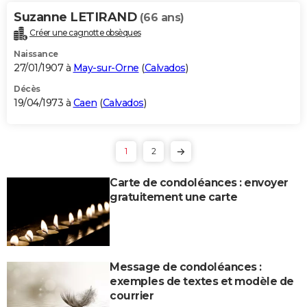
Suzanne LETIRAND
(66 ans)
Créer une cagnotte obsèques
Naissance
27/01/1907 à
May-sur-Orne
(
Calvados
)
Décès
19/04/1973 à
Caen
(
Calvados
)
1
2
Carte de condoléances : envoyer
gratuitement une carte
Message de condoléances :
exemples de textes et modèle de
courrier