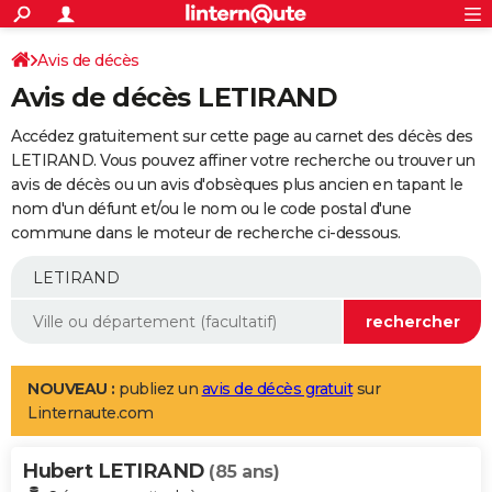
ACTUALITÉS
Connexion
S'inscrire
Avis de décès
Rechercher
Société
Education
Villes
Politique
Faits Divers
Monde
+
SPORT
Avis de décès LETIRAND
Football
Cyclisme
Forum
Coupe du monde 2026
Tennis
Rugby
CULTURE
Accédez gratuitement sur cette page au carnet des décès des
TNT
Cinéma
Musique
Programme TV
Streaming
Sorties cinéma
+
LETIRAND. Vous pouvez affiner votre recherche ou trouver un
FINANCE
avis de décès ou un avis d'obsèques plus ancien en tapant le
Impôts
Immobilier
Banque
Crédit
Retraite
Epargne
Risques naturels par ville
Assurance
AUTO
nom d'un défunt et/ou le nom ou le code postal d'une
commune dans le moteur de recherche ci-dessous.
Réserver un essai
Berlines
Forum auto
Essais
Citadines
SUV
+
HIGH-TECH
Meilleur smartphone
Ordinateurs
Guide high-tech
Mobiles
Internet
Jeux vidéo
+
BRICOLAGE
Aménagement intérieur
Cuisine
Jardinage
+
Forum
Extérieur
Salle de bains
Rangement
WEEK-END
Escapades
Expositions
Week-end nature
Guides de France
Patrimoine
Musées
+
LIFESTYLE
NOUVEAU :
publiez un
avis de décès gratuit
sur
Linternaute.com
Bien-être
Mode
+
Art de vivre
Loisirs
Modes de vie
SANTE
Hubert LETIRAND
Guide de la santé
Médicaments
+
Alimentation
Maladies
Sommeil
(85 ans)
VOYAGE