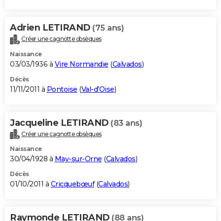
Adrien LETIRAND
(75 ans)
Créer une cagnotte obsèques
Naissance
03/03/1936 à
Vire Normandie
(
Calvados
)
Décès
11/11/2011 à
Pontoise
(
Val-d'Oise
)
Jacqueline LETIRAND
(83 ans)
Créer une cagnotte obsèques
Naissance
30/04/1928 à
May-sur-Orne
(
Calvados
)
Décès
01/10/2011 à
Cricquebœuf
(
Calvados
)
Raymonde LETIRAND
(88 ans)