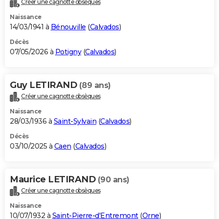
Créer une cagnotte obsèques
City break
Voyage de noces
Climat
Destinations
Voyage nature
Forum
+
PHOTO
Naissance
14/03/1941 à
Bénouville
(
Calvados
)
GUIDES D'ACHAT
Décès
07/05/2026 à
Potigny
(
Calvados
)
BONS PLANS
CARTE DE VOEUX
Guy LETIRAND
(89 ans)
Carte Bonne année
Carte Pâques
Carte de Noël
Carte Saint-Valentin
Carte d'anniversaire
DICTIONNAIRE
Créer une cagnotte obsèques
Biographies
Expressions
Dictionnaire
Citations
Proverbes
PROGRAMME TV
Naissance
28/03/1936 à
Saint-Sylvain
(
Calvados
)
COPAINS D'AVANT
Décès
03/10/2025 à
Caen
(
Calvados
)
Se connecter
Collèges
Universités
Service militaire
S'inscrire
Lycées
Primaires
Entreprises
Avis de recherche
AVIS DE DÉCÈS
FORUM
Maurice LETIRAND
(90 ans)
Lifestyle
Sport
Television
Cinema
Bricolage
Culture
Auto
Voyage
Créer une cagnotte obsèques
Naissance
10/07/1932 à
Saint-Pierre-d'Entremont
(
Orne
)