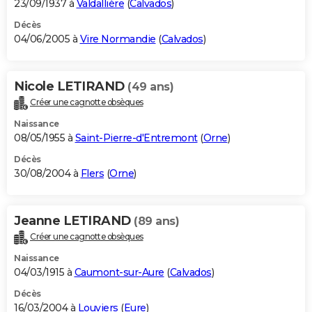
23/09/1937 à
Valdallière
(
Calvados
)
Décès
04/06/2005 à
Vire Normandie
(
Calvados
)
Nicole LETIRAND
(49 ans)
Créer une cagnotte obsèques
Naissance
08/05/1955 à
Saint-Pierre-d'Entremont
(
Orne
)
Décès
30/08/2004 à
Flers
(
Orne
)
Jeanne LETIRAND
(89 ans)
Créer une cagnotte obsèques
Naissance
04/03/1915 à
Caumont-sur-Aure
(
Calvados
)
Décès
16/03/2004 à
Louviers
(
Eure
)