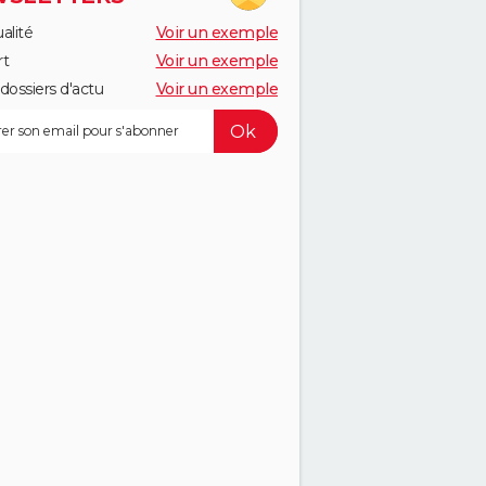
alité
Voir un exemple
rt
Voir un exemple
dossiers d'actu
Voir un exemple