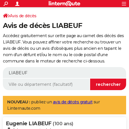
ACTUALITÉS
Connexion
S'inscrire
Avis de décès
Rechercher
Société
Education
Villes
Politique
Faits Divers
Monde
+
SPORT
Avis de décès LIABEUF
Football
Cyclisme
Forum
Coupe du monde 2026
Tennis
Rugby
CULTURE
Accédez gratuitement sur cette page au carnet des décès des
TNT
Cinéma
Musique
Programme TV
Streaming
Sorties cinéma
+
LIABEUF. Vous pouvez affiner votre recherche ou trouver un
FINANCE
avis de décès ou un avis d'obsèques plus ancien en tapant le
Impôts
Immobilier
Banque
Crédit
Retraite
Epargne
Risques naturels par ville
Assurance
AUTO
nom d'un défunt et/ou le nom ou le code postal d'une
commune dans le moteur de recherche ci-dessous.
Réserver un essai
Berlines
Forum auto
Essais
Citadines
SUV
+
HIGH-TECH
Meilleur smartphone
Ordinateurs
Guide high-tech
Mobiles
Internet
Jeux vidéo
+
BRICOLAGE
Aménagement intérieur
Cuisine
Jardinage
+
Forum
Extérieur
Salle de bains
Rangement
WEEK-END
Escapades
Expositions
Week-end nature
Guides de France
Patrimoine
Musées
+
LIFESTYLE
NOUVEAU :
publiez un
avis de décès gratuit
sur
Linternaute.com
Bien-être
Mode
+
Art de vivre
Loisirs
Modes de vie
SANTE
Eugenie LIABEUF
Guide de la santé
Médicaments
+
Alimentation
Maladies
Sommeil
(100 ans)
VOYAGE