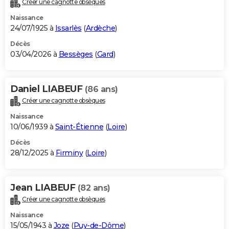
Créer une cagnotte obsèques
City break
Voyage de noces
Climat
Destinations
Voyage nature
Forum
+
PHOTO
Naissance
24/07/1925 à
Issarlès
(
Ardèche
)
GUIDES D'ACHAT
Décès
03/04/2026 à
Bessèges
(
Gard
)
BONS PLANS
CARTE DE VOEUX
Daniel LIABEUF
(86 ans)
Carte Bonne année
Carte Pâques
Carte de Noël
Carte Saint-Valentin
Carte d'anniversaire
DICTIONNAIRE
Créer une cagnotte obsèques
Biographies
Expressions
Dictionnaire
Citations
Proverbes
PROGRAMME TV
Naissance
10/06/1939 à
Saint-Étienne
(
Loire
)
COPAINS D'AVANT
Décès
28/12/2025 à
Firminy
(
Loire
)
Se connecter
Collèges
Universités
Service militaire
S'inscrire
Lycées
Primaires
Entreprises
Avis de recherche
AVIS DE DÉCÈS
FORUM
Jean LIABEUF
(82 ans)
Lifestyle
Sport
Television
Cinema
Bricolage
Culture
Auto
Voyage
Créer une cagnotte obsèques
Naissance
15/05/1943 à
Joze
(
Puy-de-Dôme
)