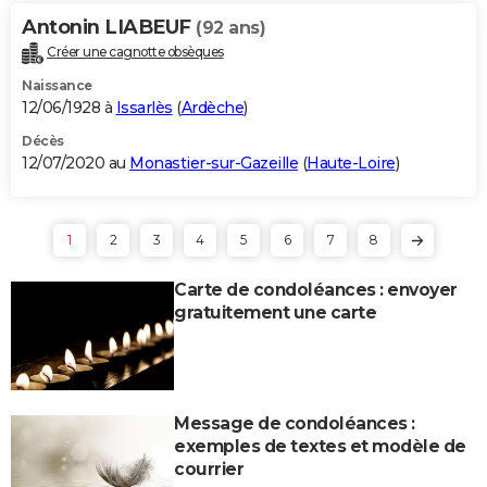
Antonin LIABEUF
(92 ans)
Créer une cagnotte obsèques
Naissance
12/06/1928 à
Issarlès
(
Ardèche
)
Décès
12/07/2020 au
Monastier-sur-Gazeille
(
Haute-Loire
)
1
2
3
4
5
6
7
8
Carte de condoléances : envoyer
gratuitement une carte
Message de condoléances :
exemples de textes et modèle de
courrier