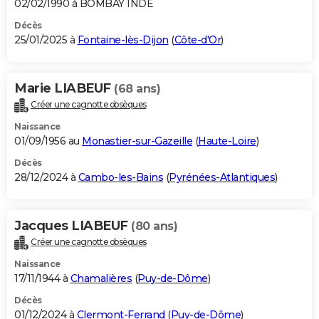
02/02/1990 à BOMBAY INDE
Décès
25/01/2025 à
Fontaine-lès-Dijon
(
Côte-d'Or
)
Marie LIABEUF
(68 ans)
Créer une cagnotte obsèques
Naissance
01/09/1956 au
Monastier-sur-Gazeille
(
Haute-Loire
)
Décès
28/12/2024 à
Cambo-les-Bains
(
Pyrénées-Atlantiques
)
Jacques LIABEUF
(80 ans)
Créer une cagnotte obsèques
Naissance
17/11/1944 à
Chamalières
(
Puy-de-Dôme
)
Décès
01/12/2024 à
Clermont-Ferrand
(
Puy-de-Dôme
)