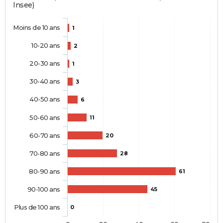
Insee)
Moins de 10 ans
1
10-20 ans
2
20-30 ans
1
30-40 ans
3
40-50 ans
6
50-60 ans
11
60-70 ans
20
70-80 ans
28
80-90 ans
61
90-100 ans
45
Plus de 100 ans
0