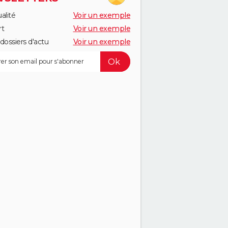
alité
Voir un exemple
rt
Voir un exemple
dossiers d'actu
Voir un exemple