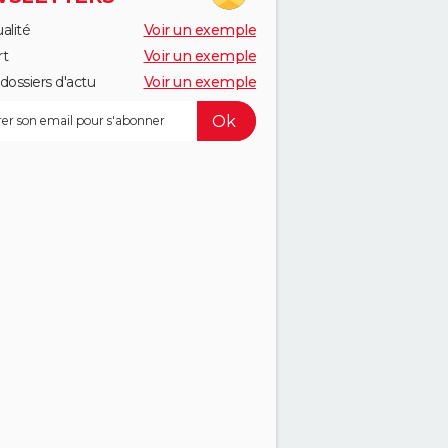
alité
Voir un exemple
rt
Voir un exemple
dossiers d'actu
Voir un exemple