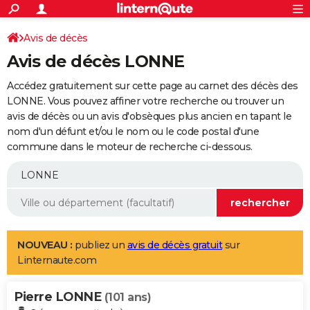
ACTUALITÉS
Connexion
S'inscrire
Avis de décès
Rechercher
Société
Education
Villes
Politique
Faits Divers
Monde
+
SPORT
Avis de décès LONNE
Football
Cyclisme
Forum
Coupe du monde 2026
Tennis
Rugby
CULTURE
Accédez gratuitement sur cette page au carnet des décès des
TNT
Cinéma
Musique
Programme TV
Streaming
Sorties cinéma
+
LONNE. Vous pouvez affiner votre recherche ou trouver un
FINANCE
avis de décès ou un avis d'obsèques plus ancien en tapant le
Impôts
Immobilier
Banque
Crédit
Retraite
Epargne
Risques naturels par ville
Assurance
AUTO
nom d'un défunt et/ou le nom ou le code postal d'une
commune dans le moteur de recherche ci-dessous.
Réserver un essai
Berlines
Forum auto
Essais
Citadines
SUV
+
HIGH-TECH
Meilleur smartphone
Ordinateurs
Guide high-tech
Mobiles
Internet
Jeux vidéo
+
BRICOLAGE
Aménagement intérieur
Cuisine
Jardinage
+
Forum
Extérieur
Salle de bains
Rangement
WEEK-END
Escapades
Expositions
Week-end nature
Guides de France
Patrimoine
Musées
+
LIFESTYLE
NOUVEAU :
publiez un
avis de décès gratuit
sur
Linternaute.com
Bien-être
Mode
+
Art de vivre
Loisirs
Modes de vie
SANTE
Pierre LONNE
Guide de la santé
Médicaments
+
Alimentation
Maladies
Sommeil
(101 ans)
VOYAGE