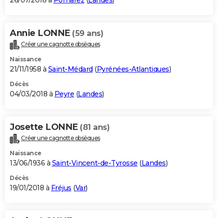
26/07/2018 à
Pomarez
(
Landes
)
Annie LONNE
(59 ans)
Créer une cagnotte obsèques
Naissance
21/11/1958 à
Saint-Médard
(
Pyrénées-Atlantiques
)
Décès
04/03/2018 à
Peyre
(
Landes
)
Josette LONNE
(81 ans)
Créer une cagnotte obsèques
Naissance
13/06/1936 à
Saint-Vincent-de-Tyrosse
(
Landes
)
Décès
19/01/2018 à
Fréjus
(
Var
)