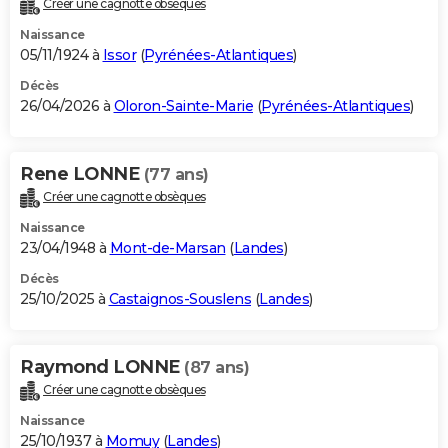
Créer une cagnotte obsèques
City break
Voyage de noces
Climat
Destinations
Voyage nature
Forum
+
PHOTO
Naissance
05/11/1924 à
Issor
(
Pyrénées-Atlantiques
)
GUIDES D'ACHAT
Décès
26/04/2026 à
Oloron-Sainte-Marie
(
Pyrénées-Atlantiques
)
BONS PLANS
CARTE DE VOEUX
Rene LONNE
(77 ans)
Carte Bonne année
Carte Pâques
Carte de Noël
Carte Saint-Valentin
Carte d'anniversaire
DICTIONNAIRE
Créer une cagnotte obsèques
Biographies
Expressions
Dictionnaire
Citations
Proverbes
PROGRAMME TV
Naissance
23/04/1948 à
Mont-de-Marsan
(
Landes
)
COPAINS D'AVANT
Décès
25/10/2025 à
Castaignos-Souslens
(
Landes
)
Se connecter
Collèges
Universités
Service militaire
S'inscrire
Lycées
Primaires
Entreprises
Avis de recherche
AVIS DE DÉCÈS
FORUM
Raymond LONNE
(87 ans)
Lifestyle
Sport
Television
Cinema
Bricolage
Culture
Auto
Voyage
Créer une cagnotte obsèques
Naissance
25/10/1937 à
Momuy
(
Landes
)