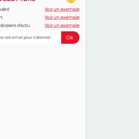
alité
Voir un exemple
rt
Voir un exemple
dossiers d'actu
Voir un exemple