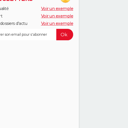
alité
Voir un exemple
rt
Voir un exemple
dossiers d'actu
Voir un exemple