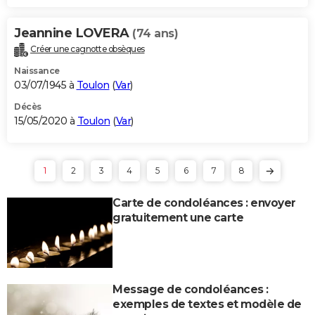
Jeannine LOVERA
(74 ans)
Créer une cagnotte obsèques
Naissance
03/07/1945 à
Toulon
(
Var
)
Décès
15/05/2020 à
Toulon
(
Var
)
1
2
3
4
5
6
7
8
Carte de condoléances : envoyer
gratuitement une carte
Message de condoléances :
exemples de textes et modèle de