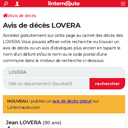
ACTUALITÉS
Connexion
S'inscrire
Avis de décès
Rechercher
Société
Education
Villes
Politique
Faits Divers
Monde
+
SPORT
Avis de décès LOVERA
Football
Cyclisme
Forum
Coupe du monde 2026
Tennis
Rugby
CULTURE
Accédez gratuitement sur cette page au carnet des décès des
TNT
Cinéma
Musique
Programme TV
Streaming
Sorties cinéma
+
LOVERA. Vous pouvez affiner votre recherche ou trouver un
FINANCE
avis de décès ou un avis d'obsèques plus ancien en tapant le
Impôts
Immobilier
Banque
Crédit
Retraite
Epargne
Risques naturels par ville
Assurance
AUTO
nom d'un défunt et/ou le nom ou le code postal d'une
commune dans le moteur de recherche ci-dessous.
Réserver un essai
Berlines
Forum auto
Essais
Citadines
SUV
+
HIGH-TECH
Meilleur smartphone
Ordinateurs
Guide high-tech
Mobiles
Internet
Jeux vidéo
+
BRICOLAGE
Aménagement intérieur
Cuisine
Jardinage
+
Forum
Extérieur
Salle de bains
Rangement
WEEK-END
Escapades
Expositions
Week-end nature
Guides de France
Patrimoine
Musées
+
LIFESTYLE
NOUVEAU :
publiez un
avis de décès gratuit
sur
Linternaute.com
Bien-être
Mode
+
Art de vivre
Loisirs
Modes de vie
SANTE
Jean LOVERA
Guide de la santé
Médicaments
+
Alimentation
Maladies
Sommeil
(80 ans)
VOYAGE