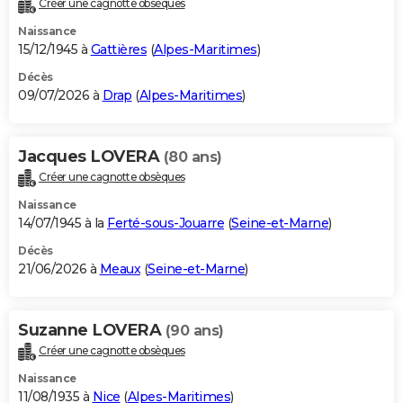
Créer une cagnotte obsèques
City break
Voyage de noces
Climat
Destinations
Voyage nature
Forum
+
PHOTO
Naissance
15/12/1945 à
Gattières
(
Alpes-Maritimes
)
GUIDES D'ACHAT
Décès
09/07/2026 à
Drap
(
Alpes-Maritimes
)
BONS PLANS
CARTE DE VOEUX
Jacques LOVERA
(80 ans)
Carte Bonne année
Carte Pâques
Carte de Noël
Carte Saint-Valentin
Carte d'anniversaire
DICTIONNAIRE
Créer une cagnotte obsèques
Biographies
Expressions
Dictionnaire
Citations
Proverbes
PROGRAMME TV
Naissance
14/07/1945 à la
Ferté-sous-Jouarre
(
Seine-et-Marne
)
COPAINS D'AVANT
Décès
21/06/2026 à
Meaux
(
Seine-et-Marne
)
Se connecter
Collèges
Universités
Service militaire
S'inscrire
Lycées
Primaires
Entreprises
Avis de recherche
AVIS DE DÉCÈS
FORUM
Suzanne LOVERA
(90 ans)
Lifestyle
Sport
Television
Cinema
Bricolage
Culture
Auto
Voyage
Créer une cagnotte obsèques
Naissance
11/08/1935 à
Nice
(
Alpes-Maritimes
)