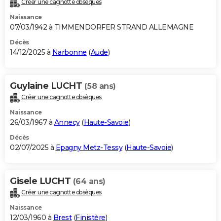
Créer une cagnotte obsèques
City break
Voyage de noces
Climat
Destinations
Voyage nature
Forum
+
PHOTO
Naissance
07/03/1942 à TIMMENDORFER STRAND ALLEMAGNE
GUIDES D'ACHAT
Décès
14/12/2025 à
Narbonne
(
Aude
)
BONS PLANS
CARTE DE VOEUX
Guylaine LUCHT
(58 ans)
Carte Bonne année
Carte Pâques
Carte de Noël
Carte Saint-Valentin
Carte d'anniversaire
DICTIONNAIRE
Créer une cagnotte obsèques
Biographies
Expressions
Dictionnaire
Citations
Proverbes
PROGRAMME TV
Naissance
26/03/1967 à
Annecy
(
Haute-Savoie
)
COPAINS D'AVANT
Décès
02/07/2025 à
Epagny Metz-Tessy
(
Haute-Savoie
)
Se connecter
Collèges
Universités
Service militaire
S'inscrire
Lycées
Primaires
Entreprises
Avis de recherche
AVIS DE DÉCÈS
FORUM
Gisele LUCHT
(64 ans)
Lifestyle
Sport
Television
Cinema
Bricolage
Culture
Auto
Voyage
Créer une cagnotte obsèques
Naissance
12/03/1960 à
Brest
(
Finistère
)