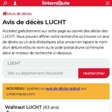
ACTUALITÉS
Connexion
S'inscrire
Avis de décès
Rechercher
Société
Education
Villes
Politique
Faits Divers
Monde
+
SPORT
Avis de décès LUCHT
Football
Cyclisme
Forum
Coupe du monde 2026
Tennis
Rugby
CULTURE
Accédez gratuitement sur cette page au carnet des décès des
TNT
Cinéma
Musique
Programme TV
Streaming
Sorties cinéma
+
LUCHT. Vous pouvez affiner votre recherche ou trouver un avis
FINANCE
de décès ou un avis d'obsèques plus ancien en tapant le nom
Impôts
Immobilier
Banque
Crédit
Retraite
Epargne
Risques naturels par ville
Assurance
AUTO
d'un défunt et/ou le nom ou le code postal d'une commune
dans le moteur de recherche ci-dessous.
Réserver un essai
Berlines
Forum auto
Essais
Citadines
SUV
+
HIGH-TECH
Meilleur smartphone
Ordinateurs
Guide high-tech
Mobiles
Internet
Jeux vidéo
+
BRICOLAGE
Aménagement intérieur
Cuisine
Jardinage
+
Forum
Extérieur
Salle de bains
Rangement
WEEK-END
Escapades
Expositions
Week-end nature
Guides de France
Patrimoine
Musées
+
LIFESTYLE
NOUVEAU :
publiez un
avis de décès gratuit
sur
Linternaute.com
Bien-être
Mode
+
Art de vivre
Loisirs
Modes de vie
SANTE
Waltraut LUCHT
Guide de la santé
Médicaments
+
Alimentation
Maladies
Sommeil
(83 ans)
VOYAGE