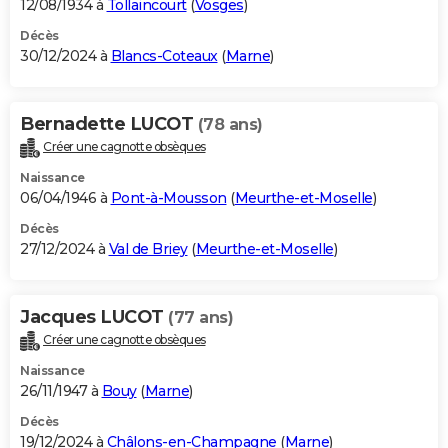
12/08/1934 à
Tollaincourt
(
Vosges
)
Décès
30/12/2024 à
Blancs-Coteaux
(
Marne
)
Bernadette LUCOT
(78 ans)
Créer une cagnotte obsèques
Naissance
06/04/1946 à
Pont-à-Mousson
(
Meurthe-et-Moselle
)
Décès
27/12/2024 à
Val de Briey
(
Meurthe-et-Moselle
)
Jacques LUCOT
(77 ans)
Créer une cagnotte obsèques
Naissance
26/11/1947 à
Bouy
(
Marne
)
Décès
19/12/2024 à
Châlons-en-Champagne
(
Marne
)