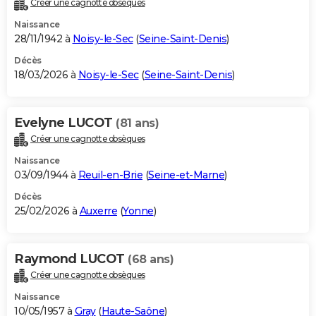
Créer une cagnotte obsèques
City break
Voyage de noces
Climat
Destinations
Voyage nature
Forum
+
PHOTO
Naissance
28/11/1942 à
Noisy-le-Sec
(
Seine-Saint-Denis
)
GUIDES D'ACHAT
Décès
18/03/2026 à
Noisy-le-Sec
(
Seine-Saint-Denis
)
BONS PLANS
CARTE DE VOEUX
Evelyne LUCOT
(81 ans)
Carte Bonne année
Carte Pâques
Carte de Noël
Carte Saint-Valentin
Carte d'anniversaire
DICTIONNAIRE
Créer une cagnotte obsèques
Biographies
Expressions
Dictionnaire
Citations
Proverbes
PROGRAMME TV
Naissance
03/09/1944 à
Reuil-en-Brie
(
Seine-et-Marne
)
COPAINS D'AVANT
Décès
25/02/2026 à
Auxerre
(
Yonne
)
Se connecter
Collèges
Universités
Service militaire
S'inscrire
Lycées
Primaires
Entreprises
Avis de recherche
AVIS DE DÉCÈS
FORUM
Raymond LUCOT
(68 ans)
Lifestyle
Sport
Television
Cinema
Bricolage
Culture
Auto
Voyage
Créer une cagnotte obsèques
Naissance
10/05/1957 à
Gray
(
Haute-Saône
)