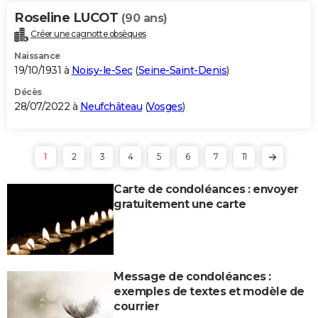
Roseline LUCOT
(90 ans)
Créer une cagnotte obsèques
Naissance
19/10/1931 à
Noisy-le-Sec
(
Seine-Saint-Denis
)
Décès
28/07/2022 à
Neufchâteau
(
Vosges
)
1
2
3
4
5
6
7
11
Carte de condoléances : envoyer
gratuitement une carte
Message de condoléances :
exemples de textes et modèle de
courrier