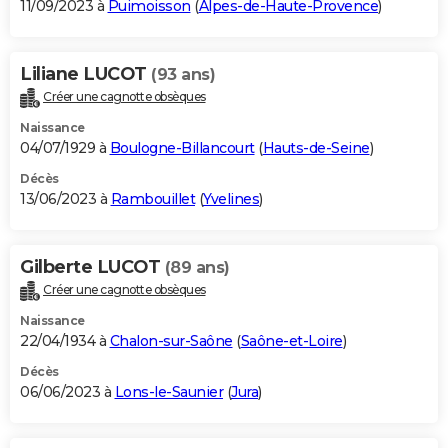
11/09/2023 à
Puimoisson
(
Alpes-de-Haute-Provence
)
Liliane LUCOT
(93 ans)
Créer une cagnotte obsèques
Naissance
04/07/1929 à
Boulogne-Billancourt
(
Hauts-de-Seine
)
Décès
13/06/2023 à
Rambouillet
(
Yvelines
)
Gilberte LUCOT
(89 ans)
Créer une cagnotte obsèques
Naissance
22/04/1934 à
Chalon-sur-Saône
(
Saône-et-Loire
)
Décès
06/06/2023 à
Lons-le-Saunier
(
Jura
)