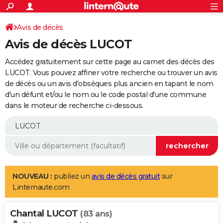
ACTUALITÉS
Connexion
S'inscrire
Avis de décès
Rechercher
Société
Education
Villes
Politique
Faits Divers
Monde
+
SPORT
Avis de décès LUCOT
Football
Cyclisme
Forum
Coupe du monde 2026
Tennis
Rugby
CULTURE
Accédez gratuitement sur cette page au carnet des décès des
TNT
Cinéma
Musique
Programme TV
Streaming
Sorties cinéma
+
LUCOT. Vous pouvez affiner votre recherche ou trouver un avis
FINANCE
de décès ou un avis d'obsèques plus ancien en tapant le nom
Impôts
Immobilier
Banque
Crédit
Retraite
Epargne
Risques naturels par ville
Assurance
AUTO
d'un défunt et/ou le nom ou le code postal d'une commune
dans le moteur de recherche ci-dessous.
Réserver un essai
Berlines
Forum auto
Essais
Citadines
SUV
+
HIGH-TECH
Meilleur smartphone
Ordinateurs
Guide high-tech
Mobiles
Internet
Jeux vidéo
+
BRICOLAGE
Aménagement intérieur
Cuisine
Jardinage
+
Forum
Extérieur
Salle de bains
Rangement
WEEK-END
Escapades
Expositions
Week-end nature
Guides de France
Patrimoine
Musées
+
LIFESTYLE
NOUVEAU :
publiez un
avis de décès gratuit
sur
Linternaute.com
Bien-être
Mode
+
Art de vivre
Loisirs
Modes de vie
SANTE
Chantal LUCOT
Guide de la santé
Médicaments
+
Alimentation
Maladies
Sommeil
(83 ans)
VOYAGE