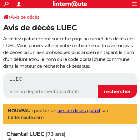
ACTUALITÉS
Connexion
S'inscrire
Avis de décès
Rechercher
Société
Education
Villes
Politique
Faits Divers
Monde
+
SPORT
Avis de décès LUEC
Football
Cyclisme
Forum
Coupe du monde 2026
Tennis
Rugby
CULTURE
Accédez gratuitement sur cette page au carnet des décès des
TNT
Cinéma
Musique
Programme TV
Streaming
Sorties cinéma
+
LUEC. Vous pouvez affiner votre recherche ou trouver un avis
FINANCE
de décès ou un avis d'obsèques plus ancien en tapant le nom
Impôts
Immobilier
Banque
Crédit
Retraite
Epargne
Risques naturels par ville
Assurance
AUTO
d'un défunt et/ou le nom ou le code postal d'une commune
dans le moteur de recherche ci-dessous.
Réserver un essai
Berlines
Forum auto
Essais
Citadines
SUV
+
HIGH-TECH
Meilleur smartphone
Ordinateurs
Guide high-tech
Mobiles
Internet
Jeux vidéo
+
BRICOLAGE
Aménagement intérieur
Cuisine
Jardinage
+
Forum
Extérieur
Salle de bains
Rangement
WEEK-END
Escapades
Expositions
Week-end nature
Guides de France
Patrimoine
Musées
+
LIFESTYLE
NOUVEAU :
publiez un
avis de décès gratuit
sur
Linternaute.com
Bien-être
Mode
+
Art de vivre
Loisirs
Modes de vie
SANTE
Chantal LUEC
Guide de la santé
Médicaments
+
Alimentation
Maladies
Sommeil
(73 ans)
VOYAGE