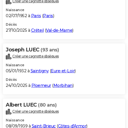
Créer une cagnotte obsèques
City break
Voyage de noces
Climat
Destinations
Voyage nature
Forum
+
PHOTO
Naissance
02/07/1952 à
Paris
(
Paris
)
GUIDES D'ACHAT
Décès
27/10/2025 à
Créteil
(
Val-de-Marne
)
BONS PLANS
CARTE DE VOEUX
Joseph LUEC
(93 ans)
Carte Bonne année
Carte Pâques
Carte de Noël
Carte Saint-Valentin
Carte d'anniversaire
DICTIONNAIRE
Créer une cagnotte obsèques
Biographies
Expressions
Dictionnaire
Citations
Proverbes
PROGRAMME TV
Naissance
05/01/1932 à
Saintigny
(
Eure-et-Loir
)
COPAINS D'AVANT
Décès
24/10/2025 à
Ploemeur
(
Morbihan
)
Se connecter
Collèges
Universités
Service militaire
S'inscrire
Lycées
Primaires
Entreprises
Avis de recherche
AVIS DE DÉCÈS
FORUM
Albert LUEC
(80 ans)
Lifestyle
Sport
Television
Cinema
Bricolage
Culture
Auto
Voyage
Créer une cagnotte obsèques
Naissance
08/09/1939 à
Saint-Brieuc
(
Côtes-d'Armor
)