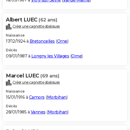
16/03/1987 à
Vitry-sur-Seine
(
Val-de-Marne
)
Albert LUEC
(62 ans)
Créer une cagnotte obsèques
Naissance
17/12/1924 à
Bretoncelles
(
Orne
)
Décès
09/01/1987 à
Longny les Villages
(
Orne
)
Marcel LUEC
(69 ans)
Créer une cagnotte obsèques
Naissance
15/01/1916 à
Camors
(
Morbihan
)
Décès
28/01/1985 à
Vannes
(
Morbihan
)