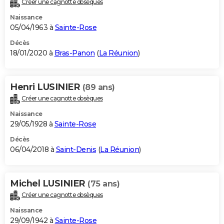
Créer une cagnotte obsèques
City break
Voyage de noces
Climat
Destinations
Voyage nature
Forum
+
PHOTO
Naissance
05/04/1963 à
Sainte-Rose
GUIDES D'ACHAT
Décès
18/01/2020 à
Bras-Panon
(
La Réunion
)
BONS PLANS
CARTE DE VOEUX
Henri LUSINIER
(89 ans)
Carte Bonne année
Carte Pâques
Carte de Noël
Carte Saint-Valentin
Carte d'anniversaire
DICTIONNAIRE
Créer une cagnotte obsèques
Biographies
Expressions
Dictionnaire
Citations
Proverbes
PROGRAMME TV
Naissance
29/05/1928 à
Sainte-Rose
COPAINS D'AVANT
Décès
06/04/2018 à
Saint-Denis
(
La Réunion
)
Se connecter
Collèges
Universités
Service militaire
S'inscrire
Lycées
Primaires
Entreprises
Avis de recherche
AVIS DE DÉCÈS
FORUM
Michel LUSINIER
(75 ans)
Lifestyle
Sport
Television
Cinema
Bricolage
Culture
Auto
Voyage
Créer une cagnotte obsèques
Naissance
29/09/1942 à
Sainte-Rose