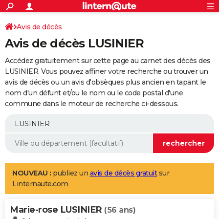
ACTUALITÉS
Connexion
S'inscrire
Avis de décès
Rechercher
Société
Education
Villes
Politique
Faits Divers
Monde
+
SPORT
Avis de décès LUSINIER
Football
Cyclisme
Forum
Coupe du monde 2026
Tennis
Rugby
CULTURE
Accédez gratuitement sur cette page au carnet des décès des
TNT
Cinéma
Musique
Programme TV
Streaming
Sorties cinéma
+
LUSINIER. Vous pouvez affiner votre recherche ou trouver un
FINANCE
avis de décès ou un avis d'obsèques plus ancien en tapant le
Impôts
Immobilier
Banque
Crédit
Retraite
Epargne
Risques naturels par ville
Assurance
AUTO
nom d'un défunt et/ou le nom ou le code postal d'une
commune dans le moteur de recherche ci-dessous.
Réserver un essai
Berlines
Forum auto
Essais
Citadines
SUV
+
HIGH-TECH
Meilleur smartphone
Ordinateurs
Guide high-tech
Mobiles
Internet
Jeux vidéo
+
BRICOLAGE
Aménagement intérieur
Cuisine
Jardinage
+
Forum
Extérieur
Salle de bains
Rangement
WEEK-END
Escapades
Expositions
Week-end nature
Guides de France
Patrimoine
Musées
+
LIFESTYLE
NOUVEAU :
publiez un
avis de décès gratuit
sur
Linternaute.com
Bien-être
Mode
+
Art de vivre
Loisirs
Modes de vie
SANTE
Marie-rose LUSINIER
Guide de la santé
Médicaments
+
Alimentation
Maladies
Sommeil
(56 ans)
VOYAGE