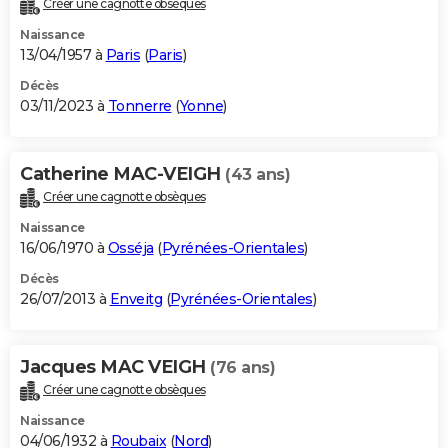
Créer une cagnotte obsèques
City break
Voyage de noces
Climat
Destinations
Voyage nature
Forum
+
PHOTO
Naissance
13/04/1957 à
Paris
(
Paris
)
GUIDES D'ACHAT
Décès
03/11/2023 à
Tonnerre
(
Yonne
)
BONS PLANS
CARTE DE VOEUX
Catherine MAC-VEIGH
(43 ans)
Carte Bonne année
Carte Pâques
Carte de Noël
Carte Saint-Valentin
Carte d'anniversaire
DICTIONNAIRE
Créer une cagnotte obsèques
Biographies
Expressions
Dictionnaire
Citations
Proverbes
PROGRAMME TV
Naissance
16/06/1970 à
Osséja
(
Pyrénées-Orientales
)
COPAINS D'AVANT
Décès
26/07/2013 à
Enveitg
(
Pyrénées-Orientales
)
Se connecter
Collèges
Universités
Service militaire
S'inscrire
Lycées
Primaires
Entreprises
Avis de recherche
AVIS DE DÉCÈS
FORUM
Jacques MAC VEIGH
(76 ans)
Lifestyle
Sport
Television
Cinema
Bricolage
Culture
Auto
Voyage
Créer une cagnotte obsèques
Naissance
04/06/1932 à
Roubaix
(
Nord
)