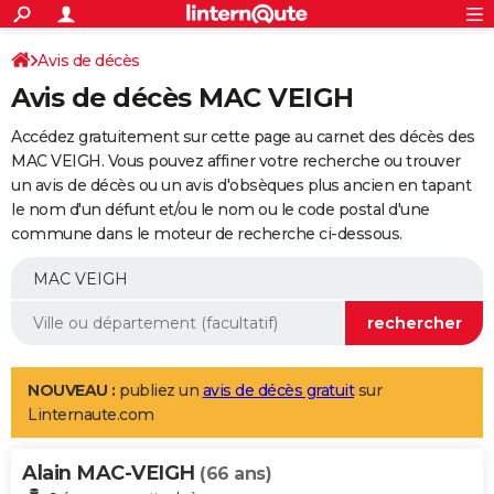
ACTUALITÉS
Connexion
S'inscrire
Avis de décès
Rechercher
Société
Education
Villes
Politique
Faits Divers
Monde
+
SPORT
Avis de décès MAC VEIGH
Football
Cyclisme
Forum
Coupe du monde 2026
Tennis
Rugby
CULTURE
Accédez gratuitement sur cette page au carnet des décès des
TNT
Cinéma
Musique
Programme TV
Streaming
Sorties cinéma
+
MAC VEIGH. Vous pouvez affiner votre recherche ou trouver
FINANCE
un avis de décès ou un avis d'obsèques plus ancien en tapant
Impôts
Immobilier
Banque
Crédit
Retraite
Epargne
Risques naturels par ville
Assurance
AUTO
le nom d'un défunt et/ou le nom ou le code postal d'une
commune dans le moteur de recherche ci-dessous.
Réserver un essai
Berlines
Forum auto
Essais
Citadines
SUV
+
HIGH-TECH
Meilleur smartphone
Ordinateurs
Guide high-tech
Mobiles
Internet
Jeux vidéo
+
BRICOLAGE
Aménagement intérieur
Cuisine
Jardinage
+
Forum
Extérieur
Salle de bains
Rangement
WEEK-END
Escapades
Expositions
Week-end nature
Guides de France
Patrimoine
Musées
+
LIFESTYLE
NOUVEAU :
publiez un
avis de décès gratuit
sur
Linternaute.com
Bien-être
Mode
+
Art de vivre
Loisirs
Modes de vie
SANTE
Alain MAC-VEIGH
Guide de la santé
Médicaments
+
Alimentation
Maladies
Sommeil
(66 ans)
VOYAGE