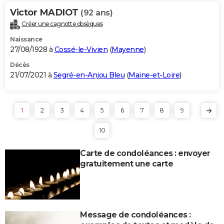
Victor MADIOT
(92 ans)
Créer une cagnotte obsèques
Naissance
27/08/1928 à
Cossé-le-Vivien
(
Mayenne
)
Décès
21/07/2021 à
Segré-en-Anjou Bleu
(
Maine-et-Loire
)
1
2
3
4
5
6
7
8
9
10
Carte de condoléances : envoyer
gratuitement une carte
Message de condoléances :