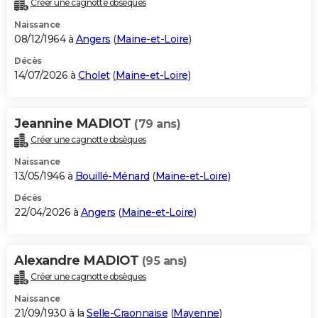
Créer une cagnotte obsèques
City break
Voyage de noces
Climat
Destinations
Voyage nature
Forum
+
PHOTO
Naissance
08/12/1964 à
Angers
(
Maine-et-Loire
)
GUIDES D'ACHAT
Décès
14/07/2026 à
Cholet
(
Maine-et-Loire
)
BONS PLANS
CARTE DE VOEUX
Jeannine MADIOT
(79 ans)
Carte Bonne année
Carte Pâques
Carte de Noël
Carte Saint-Valentin
Carte d'anniversaire
DICTIONNAIRE
Créer une cagnotte obsèques
Biographies
Expressions
Dictionnaire
Citations
Proverbes
PROGRAMME TV
Naissance
13/05/1946 à
Bouillé-Ménard
(
Maine-et-Loire
)
COPAINS D'AVANT
Décès
22/04/2026 à
Angers
(
Maine-et-Loire
)
Se connecter
Collèges
Universités
Service militaire
S'inscrire
Lycées
Primaires
Entreprises
Avis de recherche
AVIS DE DÉCÈS
FORUM
Alexandre MADIOT
(95 ans)
Lifestyle
Sport
Television
Cinema
Bricolage
Culture
Auto
Voyage
Créer une cagnotte obsèques
Naissance
21/09/1930 à la
Selle-Craonnaise
(
Mayenne
)