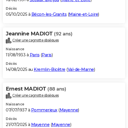
Décès
05/10/2025 à
Bécon-les-Granits
(
Maine-et-Loire
)
Jeannine MADIOT
(92 ans)
Créer une cagnotte obsèques
Naissance
11/08/1933 à
Paris
(
Paris
)
Décès
14/08/2025 au
Kremlin-Bicêtre
(
Val-de-Marne
)
Ernest MADIOT
(88 ans)
Créer une cagnotte obsèques
Naissance
07/07/1937 à
Pommerieux
(
Mayenne
)
Décès
21/07/2025 à
Mayenne
(
Mayenne
)