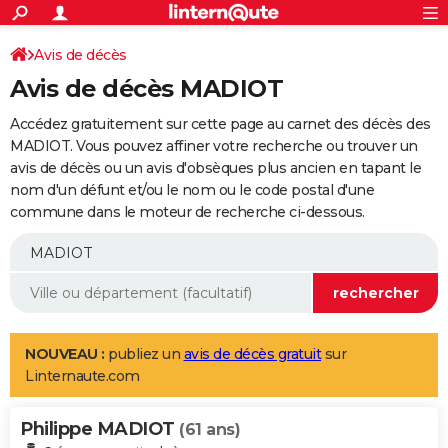
ACTUALITÉS
Connexion
S'inscrire
Avis de décès
Rechercher
Société
Education
Villes
Politique
Faits Divers
Monde
+
SPORT
Avis de décès MADIOT
Football
Cyclisme
Forum
Coupe du monde 2026
Tennis
Rugby
CULTURE
Accédez gratuitement sur cette page au carnet des décès des
TNT
Cinéma
Musique
Programme TV
Streaming
Sorties cinéma
+
MADIOT. Vous pouvez affiner votre recherche ou trouver un
FINANCE
avis de décès ou un avis d'obsèques plus ancien en tapant le
Impôts
Immobilier
Banque
Crédit
Retraite
Epargne
Risques naturels par ville
Assurance
AUTO
nom d'un défunt et/ou le nom ou le code postal d'une
commune dans le moteur de recherche ci-dessous.
Réserver un essai
Berlines
Forum auto
Essais
Citadines
SUV
+
HIGH-TECH
Meilleur smartphone
Ordinateurs
Guide high-tech
Mobiles
Internet
Jeux vidéo
+
BRICOLAGE
Aménagement intérieur
Cuisine
Jardinage
+
Forum
Extérieur
Salle de bains
Rangement
WEEK-END
Escapades
Expositions
Week-end nature
Guides de France
Patrimoine
Musées
+
LIFESTYLE
NOUVEAU :
publiez un
avis de décès gratuit
sur
Linternaute.com
Bien-être
Mode
+
Art de vivre
Loisirs
Modes de vie
SANTE
Philippe MADIOT
Guide de la santé
Médicaments
+
Alimentation
Maladies
Sommeil
(61 ans)
VOYAGE