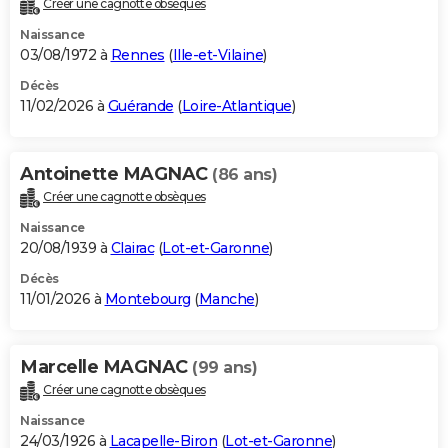
Créer une cagnotte obsèques
City break
Voyage de noces
Climat
Destinations
Voyage nature
Forum
+
PHOTO
Naissance
03/08/1972 à
Rennes
(
Ille-et-Vilaine
)
GUIDES D'ACHAT
Décès
11/02/2026 à
Guérande
(
Loire-Atlantique
)
BONS PLANS
CARTE DE VOEUX
Antoinette MAGNAC
(86 ans)
Carte Bonne année
Carte Pâques
Carte de Noël
Carte Saint-Valentin
Carte d'anniversaire
DICTIONNAIRE
Créer une cagnotte obsèques
Biographies
Expressions
Dictionnaire
Citations
Proverbes
PROGRAMME TV
Naissance
20/08/1939 à
Clairac
(
Lot-et-Garonne
)
COPAINS D'AVANT
Décès
11/01/2026 à
Montebourg
(
Manche
)
Se connecter
Collèges
Universités
Service militaire
S'inscrire
Lycées
Primaires
Entreprises
Avis de recherche
AVIS DE DÉCÈS
FORUM
Marcelle MAGNAC
(99 ans)
Lifestyle
Sport
Television
Cinema
Bricolage
Culture
Auto
Voyage
Créer une cagnotte obsèques
Naissance
24/03/1926 à
Lacapelle-Biron
(
Lot-et-Garonne
)