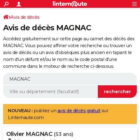
ACTUALITÉS
Connexion
S'inscrire
Avis de décès
Rechercher
Société
Education
Villes
Politique
Faits Divers
Monde
+
SPORT
Avis de décès MAGNAC
Football
Cyclisme
Forum
Coupe du monde 2026
Tennis
Rugby
CULTURE
Accédez gratuitement sur cette page au carnet des décès des
TNT
Cinéma
Musique
Programme TV
Streaming
Sorties cinéma
+
MAGNAC. Vous pouvez affiner votre recherche ou trouver un
FINANCE
avis de décès ou un avis d'obsèques plus ancien en tapant le
Impôts
Immobilier
Banque
Crédit
Retraite
Epargne
Risques naturels par ville
Assurance
AUTO
nom d'un défunt et/ou le nom ou le code postal d'une
commune dans le moteur de recherche ci-dessous.
Réserver un essai
Berlines
Forum auto
Essais
Citadines
SUV
+
HIGH-TECH
Meilleur smartphone
Ordinateurs
Guide high-tech
Mobiles
Internet
Jeux vidéo
+
BRICOLAGE
Aménagement intérieur
Cuisine
Jardinage
+
Forum
Extérieur
Salle de bains
Rangement
WEEK-END
Escapades
Expositions
Week-end nature
Guides de France
Patrimoine
Musées
+
LIFESTYLE
NOUVEAU :
publiez un
avis de décès gratuit
sur
Linternaute.com
Bien-être
Mode
+
Art de vivre
Loisirs
Modes de vie
SANTE
Olivier MAGNAC
Guide de la santé
Médicaments
+
Alimentation
Maladies
Sommeil
(53 ans)
VOYAGE