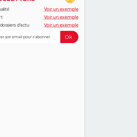
alité
Voir un exemple
rt
Voir un exemple
dossiers d'actu
Voir un exemple