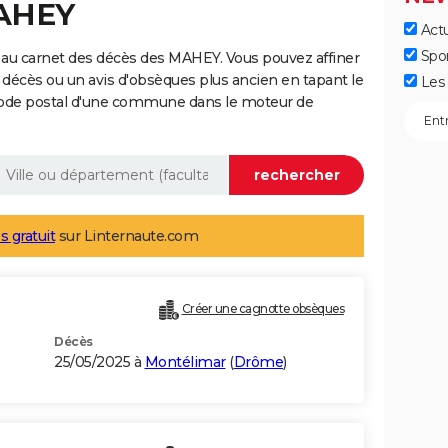
MAHEY
Actu
Spo
 au carnet des décès des MAHEY. Vous pouvez affiner
 décès ou un avis d'obsèques plus ancien en tapant le
Les 
code postal d'une commune dans le moteur de
s gratuit
sur Linternaute.com
Créer une cagnotte obsèques
Décès
25/05/2025 à
Montélimar
(
Drôme
)