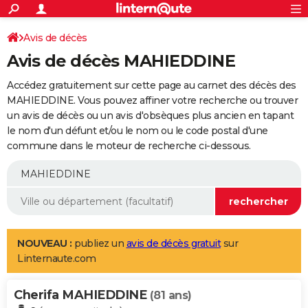
ACTUALITÉS
Connexion
S'inscrire
Avis de décès
Rechercher
Société
Education
Villes
Politique
Faits Divers
Monde
+
SPORT
Avis de décès MAHIEDDINE
Football
Cyclisme
Forum
Coupe du monde 2026
Tennis
Rugby
CULTURE
Accédez gratuitement sur cette page au carnet des décès des
TNT
Cinéma
Musique
Programme TV
Streaming
Sorties cinéma
+
MAHIEDDINE. Vous pouvez affiner votre recherche ou trouver
FINANCE
un avis de décès ou un avis d'obsèques plus ancien en tapant
Impôts
Immobilier
Banque
Crédit
Retraite
Epargne
Risques naturels par ville
Assurance
AUTO
le nom d'un défunt et/ou le nom ou le code postal d'une
commune dans le moteur de recherche ci-dessous.
Réserver un essai
Berlines
Forum auto
Essais
Citadines
SUV
+
HIGH-TECH
Meilleur smartphone
Ordinateurs
Guide high-tech
Mobiles
Internet
Jeux vidéo
+
BRICOLAGE
Aménagement intérieur
Cuisine
Jardinage
+
Forum
Extérieur
Salle de bains
Rangement
WEEK-END
Escapades
Expositions
Week-end nature
Guides de France
Patrimoine
Musées
+
LIFESTYLE
NOUVEAU :
publiez un
avis de décès gratuit
sur
Linternaute.com
Bien-être
Mode
+
Art de vivre
Loisirs
Modes de vie
SANTE
Cherifa MAHIEDDINE
Guide de la santé
Médicaments
+
Alimentation
Maladies
Sommeil
(81 ans)
VOYAGE