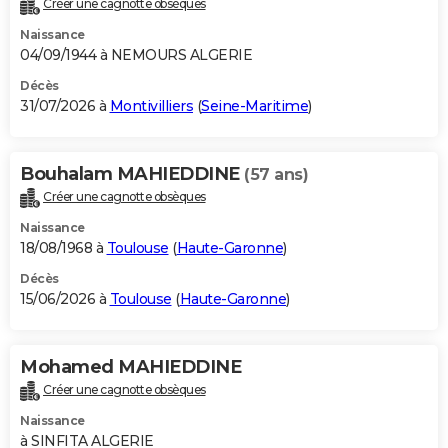
Créer une cagnotte obsèques
City break
Voyage de noces
Climat
Destinations
Voyage nature
Forum
+
PHOTO
Naissance
04/09/1944 à NEMOURS ALGERIE
GUIDES D'ACHAT
Décès
31/07/2026 à
Montivilliers
(
Seine-Maritime
)
BONS PLANS
CARTE DE VOEUX
Bouhalam MAHIEDDINE
(57 ans)
Carte Bonne année
Carte Pâques
Carte de Noël
Carte Saint-Valentin
Carte d'anniversaire
DICTIONNAIRE
Créer une cagnotte obsèques
Biographies
Expressions
Dictionnaire
Citations
Proverbes
PROGRAMME TV
Naissance
18/08/1968 à
Toulouse
(
Haute-Garonne
)
COPAINS D'AVANT
Décès
15/06/2026 à
Toulouse
(
Haute-Garonne
)
Se connecter
Collèges
Universités
Service militaire
S'inscrire
Lycées
Primaires
Entreprises
Avis de recherche
AVIS DE DÉCÈS
FORUM
Mohamed MAHIEDDINE
Lifestyle
Sport
Television
Cinema
Bricolage
Culture
Auto
Voyage
Créer une cagnotte obsèques
Naissance
à SINFITA ALGERIE