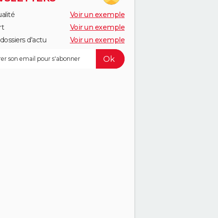
alité
Voir un exemple
rt
Voir un exemple
dossiers d'actu
Voir un exemple