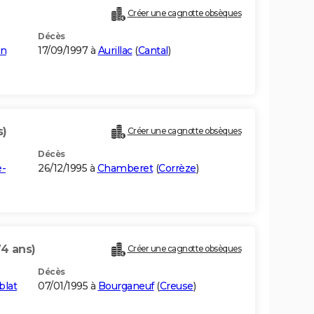
Créer une cagnotte obsèques
Décès
en
17/09/1997 à
Aurillac
(
Cantal
)
s)
Créer une cagnotte obsèques
Décès
e-
26/12/1995 à
Chamberet
(
Corrèze
)
74 ans)
Créer une cagnotte obsèques
Décès
blat
07/01/1995 à
Bourganeuf
(
Creuse
)