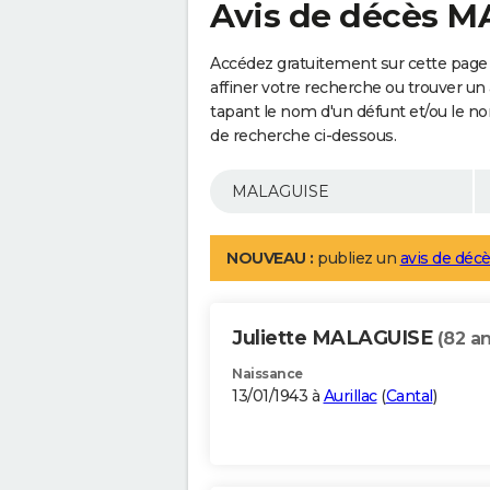
Avis de décès 
Accédez gratuitement sur cette pag
affiner votre recherche ou trouver un
tapant le nom d'un défunt et/ou le 
de recherche ci-dessous.
NOUVEAU :
publiez un
avis de décè
Juliette MALAGUISE
(82 an
Naissance
13/01/1943 à
Aurillac
(
Cantal
)