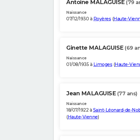
Antoine MALAGUISE
(79 a
Naissance
07/12/1930 à
Royères
(
Haute-Vien
Ginette MALAGUISE
(69 an
Naissance
01/08/1935 à
Limoges
(
Haute-Vien
Jean MALAGUISE
(77 ans)
Naissance
18/07/1922 à
Saint-Léonard-de-Nob
(
Haute-Vienne
)