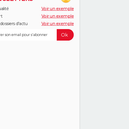
alité
Voir un exemple
rt
Voir un exemple
dossiers d'actu
Voir un exemple