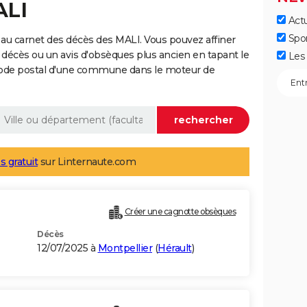
ALI
Actu
Spo
au carnet des décès des MALI. Vous pouvez affiner
 décès ou un avis d'obsèques plus ancien en tapant le
Les 
code postal d'une commune dans le moteur de
s gratuit
sur Linternaute.com
Créer une cagnotte obsèques
Décès
12/07/2025 à
Montpellier
(
Hérault
)