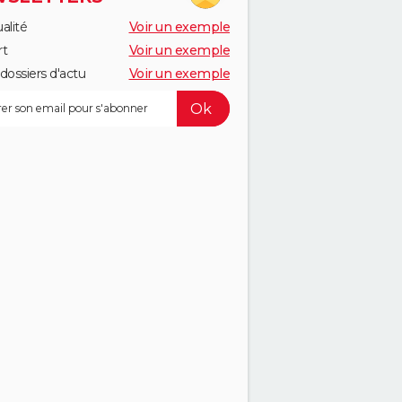
alité
Voir un exemple
rt
Voir un exemple
dossiers d'actu
Voir un exemple