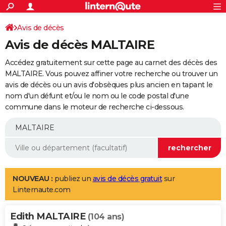
ACTUALITÉS
Connexion
S'inscrire
Avis de décès
Rechercher
Société
Education
Villes
Politique
Faits Divers
Monde
+
SPORT
Avis de décès MALTAIRE
Football
Cyclisme
Forum
Coupe du monde 2026
Tennis
Rugby
CULTURE
Accédez gratuitement sur cette page au carnet des décès des
TNT
Cinéma
Musique
Programme TV
Streaming
Sorties cinéma
+
MALTAIRE. Vous pouvez affiner votre recherche ou trouver un
FINANCE
avis de décès ou un avis d'obsèques plus ancien en tapant le
Impôts
Immobilier
Banque
Crédit
Retraite
Epargne
Risques naturels par ville
Assurance
AUTO
nom d'un défunt et/ou le nom ou le code postal d'une
commune dans le moteur de recherche ci-dessous.
Réserver un essai
Berlines
Forum auto
Essais
Citadines
SUV
+
HIGH-TECH
Meilleur smartphone
Ordinateurs
Guide high-tech
Mobiles
Internet
Jeux vidéo
+
BRICOLAGE
Aménagement intérieur
Cuisine
Jardinage
+
Forum
Extérieur
Salle de bains
Rangement
WEEK-END
Escapades
Expositions
Week-end nature
Guides de France
Patrimoine
Musées
+
LIFESTYLE
NOUVEAU :
publiez un
avis de décès gratuit
sur
Linternaute.com
Bien-être
Mode
+
Art de vivre
Loisirs
Modes de vie
SANTE
Edith MALTAIRE
Guide de la santé
Médicaments
+
Alimentation
Maladies
Sommeil
(104 ans)
VOYAGE