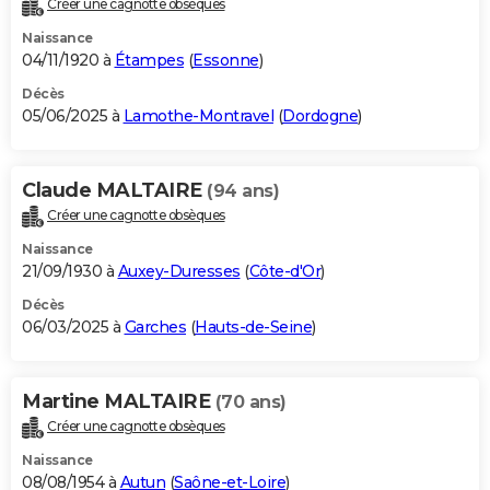
Créer une cagnotte obsèques
City break
Voyage de noces
Climat
Destinations
Voyage nature
Forum
+
PHOTO
Naissance
04/11/1920 à
Étampes
(
Essonne
)
GUIDES D'ACHAT
Décès
05/06/2025 à
Lamothe-Montravel
(
Dordogne
)
BONS PLANS
CARTE DE VOEUX
Claude MALTAIRE
(94 ans)
Carte Bonne année
Carte Pâques
Carte de Noël
Carte Saint-Valentin
Carte d'anniversaire
DICTIONNAIRE
Créer une cagnotte obsèques
Biographies
Expressions
Dictionnaire
Citations
Proverbes
PROGRAMME TV
Naissance
21/09/1930 à
Auxey-Duresses
(
Côte-d'Or
)
COPAINS D'AVANT
Décès
06/03/2025 à
Garches
(
Hauts-de-Seine
)
Se connecter
Collèges
Universités
Service militaire
S'inscrire
Lycées
Primaires
Entreprises
Avis de recherche
AVIS DE DÉCÈS
FORUM
Martine MALTAIRE
(70 ans)
Lifestyle
Sport
Television
Cinema
Bricolage
Culture
Auto
Voyage
Créer une cagnotte obsèques
Naissance
08/08/1954 à
Autun
(
Saône-et-Loire
)