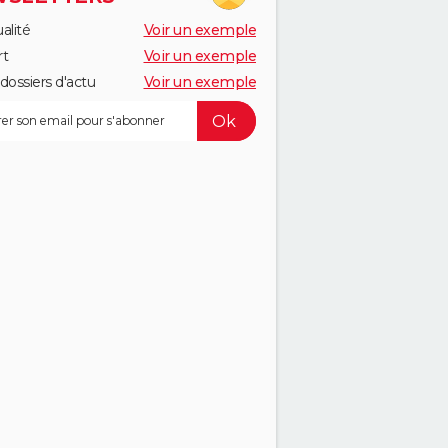
alité
Voir un exemple
rt
Voir un exemple
dossiers d'actu
Voir un exemple