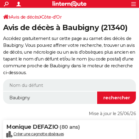
ACTUALITÉS
Connexion
S'inscrire
Avis de décès
Côte-d'Or
Rechercher
Société
Education
Villes
Politique
Faits Divers
Monde
+
SPORT
Avis de décès à Baubigny (21340)
Football
Cyclisme
Forum
Coupe du monde 2026
Tennis
Rugby
CULTURE
Accédez gratuitement sur cette page au carnet des décès de
TNT
Cinéma
Musique
Programme TV
Streaming
Sorties cinéma
+
Baubigny. Vous pouvez affiner votre recherche, trouver un avis
FINANCE
de décès, une nécrologie ou un avis d'obsèques plus ancien en
Impôts
Immobilier
Banque
Crédit
Retraite
Epargne
Risques naturels par ville
Assurance
AUTO
tapant le nom d'un défunt et/ou le nom (ou code postal) d'une
commune proche de Baubigny dans le moteur de recherche
Réserver un essai
Berlines
Forum auto
Essais
Citadines
SUV
+
HIGH-TECH
ci-dessous.
Meilleur smartphone
Ordinateurs
Guide high-tech
Mobiles
Internet
Jeux vidéo
+
BRICOLAGE
Aménagement intérieur
Cuisine
Jardinage
+
Forum
Extérieur
Salle de bains
Rangement
WEEK-END
Escapades
Expositions
Week-end nature
Guides de France
Patrimoine
Musées
+
LIFESTYLE
Mise à jour le 25/06/26
Bien-être
Mode
+
Art de vivre
Loisirs
Modes de vie
SANTE
Monique DEFAZIO
(80 ans)
Guide de la santé
Médicaments
+
Alimentation
Maladies
Sommeil
VOYAGE
Créer une cagnotte obsèques