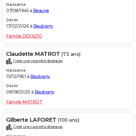
Naissance
City break
Voyage de noces
Climat
Destinations
Voyage nature
Forum
+
PHOTO
07/08/1945 à
Beaune
GUIDES D'ACHAT
Décès
17/02/2026 à
Baubigny
BONS PLANS
Famille DEFAZIO
CARTE DE VOEUX
Claudette MATROT
(73 ans)
Carte Bonne année
Carte Pâques
Carte de Noël
Carte Saint-Valentin
Carte d'anniversaire
DICTIONNAIRE
Créer une cagnotte obsèques
Biographies
Expressions
Dictionnaire
Citations
Proverbes
PROGRAMME TV
Naissance
10/12/1951 à
Baubigny
COPAINS D'AVANT
Décès
09/08/2025 à
Baubigny
Se connecter
Collèges
Universités
Service militaire
S'inscrire
Lycées
Primaires
Entreprises
Avis de recherche
AVIS DE DÉCÈS
Famille MATROT
FORUM
Lifestyle
Sport
Television
Cinema
Bricolage
Culture
Auto
Voyage
Gilberte LAFORET
(100 ans)
Créer une cagnotte obsèques