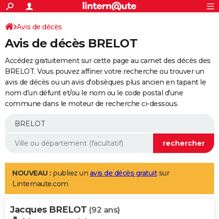
ACTUALITÉS
Connexion
S'inscrire
Avis de décès
Rechercher
Société
Education
Villes
Politique
Faits Divers
Monde
+
SPORT
Avis de décès BRELOT
Football
Cyclisme
Forum
Coupe du monde 2026
Tennis
Rugby
CULTURE
Accédez gratuitement sur cette page au carnet des décès des
TNT
Cinéma
Musique
Programme TV
Streaming
Sorties cinéma
+
BRELOT. Vous pouvez affiner votre recherche ou trouver un
FINANCE
avis de décès ou un avis d'obsèques plus ancien en tapant le
Impôts
Immobilier
Banque
Crédit
Retraite
Epargne
Risques naturels par ville
Assurance
AUTO
nom d'un défunt et/ou le nom ou le code postal d'une
commune dans le moteur de recherche ci-dessous.
Réserver un essai
Berlines
Forum auto
Essais
Citadines
SUV
+
HIGH-TECH
Meilleur smartphone
Ordinateurs
Guide high-tech
Mobiles
Internet
Jeux vidéo
+
BRICOLAGE
Aménagement intérieur
Cuisine
Jardinage
+
Forum
Extérieur
Salle de bains
Rangement
WEEK-END
Escapades
Expositions
Week-end nature
Guides de France
Patrimoine
Musées
+
LIFESTYLE
NOUVEAU :
publiez un
avis de décès gratuit
sur
Linternaute.com
Bien-être
Mode
+
Art de vivre
Loisirs
Modes de vie
SANTE
Jacques BRELOT
Guide de la santé
Médicaments
+
Alimentation
Maladies
Sommeil
(92 ans)
VOYAGE