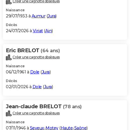
Créer une cagnotte obsèques
City break
Voyage de noces
Climat
Destinations
Voyage nature
Forum
+
PHOTO
Naissance
29/07/1933 à
Aumur
(
Jura
)
GUIDES D'ACHAT
Décès
24/07/2026 à
Viriat
(
Ain
)
BONS PLANS
CARTE DE VOEUX
Eric BRELOT
(64 ans)
Carte Bonne année
Carte Pâques
Carte de Noël
Carte Saint-Valentin
Carte d'anniversaire
DICTIONNAIRE
Créer une cagnotte obsèques
Biographies
Expressions
Dictionnaire
Citations
Proverbes
PROGRAMME TV
Naissance
06/12/1961 à
Dole
(
Jura
)
COPAINS D'AVANT
Décès
02/01/2026 à
Dole
(
Jura
)
Se connecter
Collèges
Universités
Service militaire
S'inscrire
Lycées
Primaires
Entreprises
Avis de recherche
AVIS DE DÉCÈS
FORUM
Jean-claude BRELOT
(78 ans)
Lifestyle
Sport
Television
Cinema
Bricolage
Culture
Auto
Voyage
Créer une cagnotte obsèques
Naissance
07/11/1946 à
Seveux-Motey
(
Haute-Saône
)