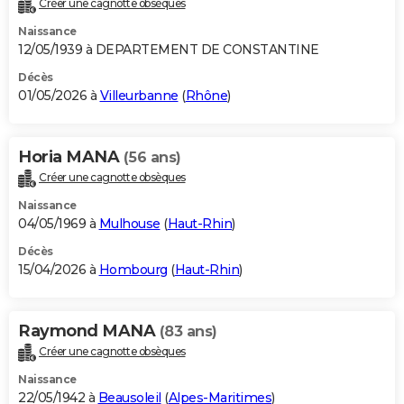
Créer une cagnotte obsèques
City break
Voyage de noces
Climat
Destinations
Voyage nature
Forum
+
PHOTO
Naissance
12/05/1939 à DEPARTEMENT DE CONSTANTINE
GUIDES D'ACHAT
Décès
01/05/2026 à
Villeurbanne
(
Rhône
)
BONS PLANS
CARTE DE VOEUX
Horia MANA
(56 ans)
Carte Bonne année
Carte Pâques
Carte de Noël
Carte Saint-Valentin
Carte d'anniversaire
DICTIONNAIRE
Créer une cagnotte obsèques
Biographies
Expressions
Dictionnaire
Citations
Proverbes
PROGRAMME TV
Naissance
04/05/1969 à
Mulhouse
(
Haut-Rhin
)
COPAINS D'AVANT
Décès
15/04/2026 à
Hombourg
(
Haut-Rhin
)
Se connecter
Collèges
Universités
Service militaire
S'inscrire
Lycées
Primaires
Entreprises
Avis de recherche
AVIS DE DÉCÈS
FORUM
Raymond MANA
(83 ans)
Lifestyle
Sport
Television
Cinema
Bricolage
Culture
Auto
Voyage
Créer une cagnotte obsèques
Naissance
22/05/1942 à
Beausoleil
(
Alpes-Maritimes
)