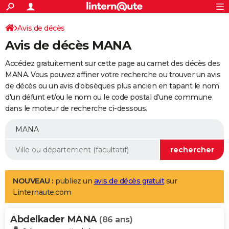
ACTUALITÉS
Connexion
S'inscrire
Avis de décès
Rechercher
Société
Education
Villes
Politique
Faits Divers
Monde
+
SPORT
Avis de décès MANA
Football
Cyclisme
Forum
Coupe du monde 2026
Tennis
Rugby
CULTURE
Accédez gratuitement sur cette page au carnet des décès des
TNT
Cinéma
Musique
Programme TV
Streaming
Sorties cinéma
+
MANA. Vous pouvez affiner votre recherche ou trouver un avis
FINANCE
de décès ou un avis d'obsèques plus ancien en tapant le nom
Impôts
Immobilier
Banque
Crédit
Retraite
Epargne
Risques naturels par ville
Assurance
AUTO
d'un défunt et/ou le nom ou le code postal d'une commune
dans le moteur de recherche ci-dessous.
Réserver un essai
Berlines
Forum auto
Essais
Citadines
SUV
+
HIGH-TECH
Meilleur smartphone
Ordinateurs
Guide high-tech
Mobiles
Internet
Jeux vidéo
+
BRICOLAGE
Aménagement intérieur
Cuisine
Jardinage
+
Forum
Extérieur
Salle de bains
Rangement
WEEK-END
Escapades
Expositions
Week-end nature
Guides de France
Patrimoine
Musées
+
LIFESTYLE
NOUVEAU :
publiez un
avis de décès gratuit
sur
Linternaute.com
Bien-être
Mode
+
Art de vivre
Loisirs
Modes de vie
SANTE
Abdelkader MANA
Guide de la santé
Médicaments
+
Alimentation
Maladies
Sommeil
(86 ans)
VOYAGE