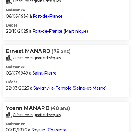
Créer une cagnotte obsèques
City break
Voyage de noces
Climat
Destinations
Voyage nature
Forum
+
PHOTO
Naissance
06/06/1934 à
Fort-de-France
GUIDES D'ACHAT
Décès
22/10/2025 à
Fort-de-France
(
Martinique
)
BONS PLANS
CARTE DE VOEUX
Ernest MANARD
(75 ans)
Carte Bonne année
Carte Pâques
Carte de Noël
Carte Saint-Valentin
Carte d'anniversaire
DICTIONNAIRE
Créer une cagnotte obsèques
Biographies
Expressions
Dictionnaire
Citations
Proverbes
PROGRAMME TV
Naissance
02/07/1949 à
Saint-Pierre
COPAINS D'AVANT
Décès
22/03/2025 à
Savigny-le-Temple
(
Seine-et-Marne
)
Se connecter
Collèges
Universités
Service militaire
S'inscrire
Lycées
Primaires
Entreprises
Avis de recherche
AVIS DE DÉCÈS
FORUM
Yoann MANARD
(48 ans)
Lifestyle
Sport
Television
Cinema
Bricolage
Culture
Auto
Voyage
Créer une cagnotte obsèques
Naissance
05/12/1976 à
Soyaux
(
Charente
)