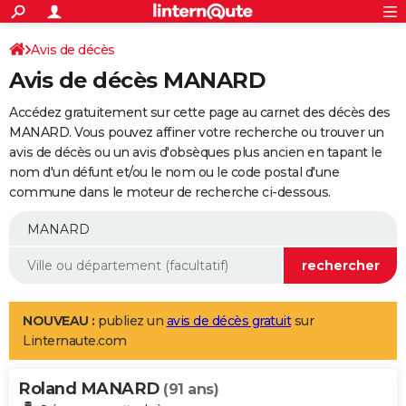
ACTUALITÉS
Connexion
S'inscrire
Avis de décès
Rechercher
Société
Education
Villes
Politique
Faits Divers
Monde
+
SPORT
Avis de décès MANARD
Football
Cyclisme
Forum
Coupe du monde 2026
Tennis
Rugby
CULTURE
Accédez gratuitement sur cette page au carnet des décès des
TNT
Cinéma
Musique
Programme TV
Streaming
Sorties cinéma
+
MANARD. Vous pouvez affiner votre recherche ou trouver un
FINANCE
avis de décès ou un avis d'obsèques plus ancien en tapant le
Impôts
Immobilier
Banque
Crédit
Retraite
Epargne
Risques naturels par ville
Assurance
AUTO
nom d'un défunt et/ou le nom ou le code postal d'une
commune dans le moteur de recherche ci-dessous.
Réserver un essai
Berlines
Forum auto
Essais
Citadines
SUV
+
HIGH-TECH
Meilleur smartphone
Ordinateurs
Guide high-tech
Mobiles
Internet
Jeux vidéo
+
BRICOLAGE
Aménagement intérieur
Cuisine
Jardinage
+
Forum
Extérieur
Salle de bains
Rangement
WEEK-END
Escapades
Expositions
Week-end nature
Guides de France
Patrimoine
Musées
+
LIFESTYLE
NOUVEAU :
publiez un
avis de décès gratuit
sur
Linternaute.com
Bien-être
Mode
+
Art de vivre
Loisirs
Modes de vie
SANTE
Roland MANARD
Guide de la santé
Médicaments
+
Alimentation
Maladies
Sommeil
(91 ans)
VOYAGE