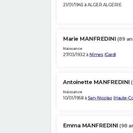
21/01/1945 à ALGER ALGERIE
Marie MANFREDINI
(89 an
Naissance
27/03/1932 à
Nîmes
(
Gard
)
Antoinette MANFREDINI
Naissance
10/01/1958 à
San-Nicolao
(
Haute-Co
Emma MANFREDINI
(98 a