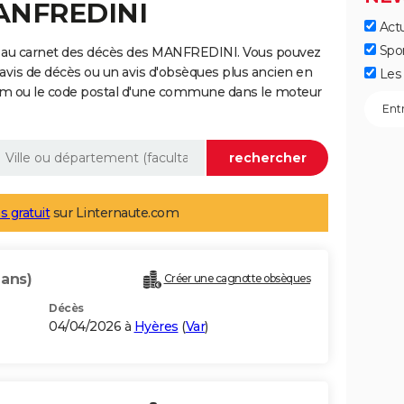
MANFREDINI
Actu
Spo
e au carnet des décès des MANFREDINI. Vous pouvez
 avis de décès ou un avis d'obsèques plus ancien en
Les 
nom ou le code postal d'une commune dans le moteur
s gratuit
sur Linternaute.com
 ans)
Créer une cagnotte obsèques
Décès
04/04/2026 à
Hyères
(
Var
)