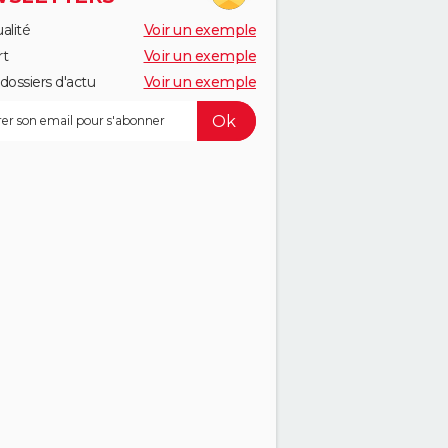
alité
Voir un exemple
rt
Voir un exemple
dossiers d'actu
Voir un exemple