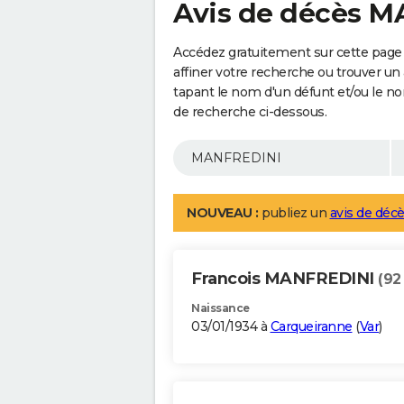
Avis de décès 
Accédez gratuitement sur cette pag
affiner votre recherche ou trouver un
tapant le nom d'un défunt et/ou le 
de recherche ci-dessous.
NOUVEAU :
publiez un
avis de décè
Francois MANFREDINI
(92
Naissance
03/01/1934 à
Carqueiranne
(
Var
)