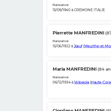
Naissance
15/09/1940 à CREMONE ITALIE
Pierrette MANFREDINI
(8
Naissance
15/06/1932 à
Jœuf
(
Meurthe-et-Mos
Maria MANFREDINI
(84 an
Naissance
06/12/1934 à
Volpajola
(
Haute-Cors
Giordano MANFREDINI
(9