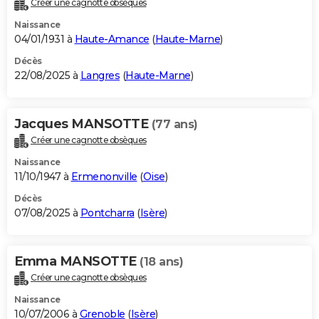
Créer une cagnotte obsèques
City break
Voyage de noces
Climat
Destinations
Voyage nature
Forum
+
PHOTO
Naissance
04/01/1931 à
Haute-Amance
(
Haute-Marne
)
GUIDES D'ACHAT
Décès
22/08/2025 à
Langres
(
Haute-Marne
)
BONS PLANS
CARTE DE VOEUX
Jacques MANSOTTE
(77 ans)
Carte Bonne année
Carte Pâques
Carte de Noël
Carte Saint-Valentin
Carte d'anniversaire
DICTIONNAIRE
Créer une cagnotte obsèques
Biographies
Expressions
Dictionnaire
Citations
Proverbes
PROGRAMME TV
Naissance
11/10/1947 à
Ermenonville
(
Oise
)
COPAINS D'AVANT
Décès
07/08/2025 à
Pontcharra
(
Isère
)
Se connecter
Collèges
Universités
Service militaire
S'inscrire
Lycées
Primaires
Entreprises
Avis de recherche
AVIS DE DÉCÈS
FORUM
Emma MANSOTTE
(18 ans)
Lifestyle
Sport
Television
Cinema
Bricolage
Culture
Auto
Voyage
Créer une cagnotte obsèques
Naissance
10/07/2006 à
Grenoble
(
Isère
)