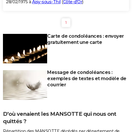
28/02/1975 à
Aisy-sous-Thil
(
Côte-d'Or
)
1
Carte de condoléances : envoyer
gratuitement une carte
Message de condoléances :
exemples de textes et modèle de
courrier
D'où venaient les MANSOTTE qui nous ont
quittés ?
Répartition des MANSOTTE décédés par département de