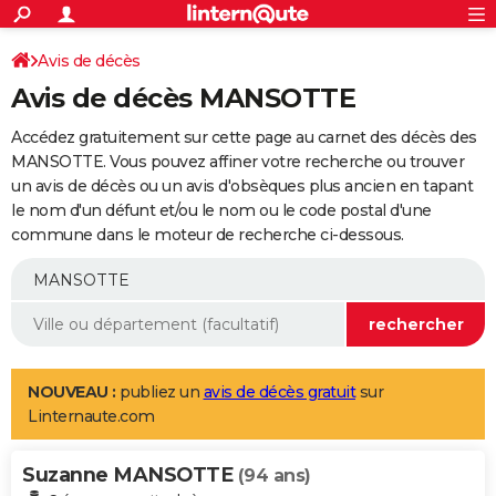
ACTUALITÉS
Connexion
S'inscrire
Avis de décès
Rechercher
Société
Education
Villes
Politique
Faits Divers
Monde
+
SPORT
Avis de décès MANSOTTE
Football
Cyclisme
Forum
Coupe du monde 2026
Tennis
Rugby
CULTURE
Accédez gratuitement sur cette page au carnet des décès des
TNT
Cinéma
Musique
Programme TV
Streaming
Sorties cinéma
+
MANSOTTE. Vous pouvez affiner votre recherche ou trouver
FINANCE
un avis de décès ou un avis d'obsèques plus ancien en tapant
Impôts
Immobilier
Banque
Crédit
Retraite
Epargne
Risques naturels par ville
Assurance
AUTO
le nom d'un défunt et/ou le nom ou le code postal d'une
commune dans le moteur de recherche ci-dessous.
Réserver un essai
Berlines
Forum auto
Essais
Citadines
SUV
+
HIGH-TECH
Meilleur smartphone
Ordinateurs
Guide high-tech
Mobiles
Internet
Jeux vidéo
+
BRICOLAGE
Aménagement intérieur
Cuisine
Jardinage
+
Forum
Extérieur
Salle de bains
Rangement
WEEK-END
Escapades
Expositions
Week-end nature
Guides de France
Patrimoine
Musées
+
LIFESTYLE
NOUVEAU :
publiez un
avis de décès gratuit
sur
Linternaute.com
Bien-être
Mode
+
Art de vivre
Loisirs
Modes de vie
SANTE
Suzanne MANSOTTE
Guide de la santé
Médicaments
+
Alimentation
Maladies
Sommeil
(94 ans)
VOYAGE