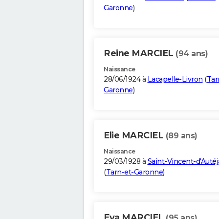
Garonne
)
Reine MARCIEL
(94 ans)
Naissance
28/06/1924 à
Lacapelle-Livron
(
Tar
Garonne
)
Elie MARCIEL
(89 ans)
Naissance
29/03/1928 à
Saint-Vincent-d'Autéj
(
Tarn-et-Garonne
)
Eva MARCIEL
(95 ans)