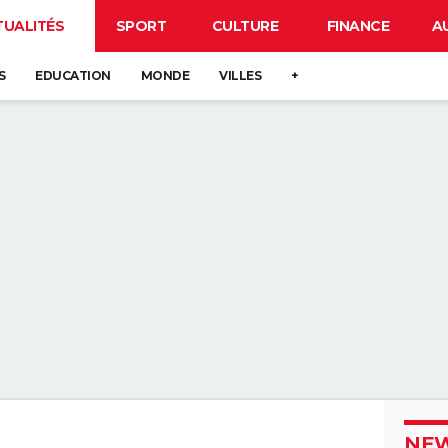
TUALITÉS
SPORT
CULTURE
FINANCE
A
S
EDUCATION
MONDE
VILLES
+
NEW