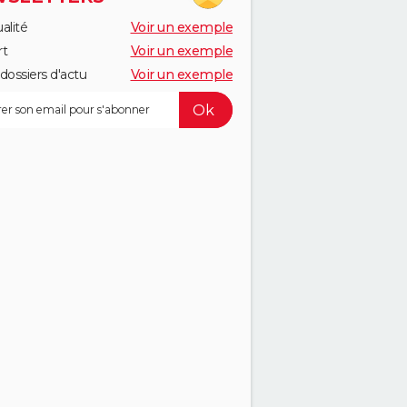
alité
Voir un exemple
rt
Voir un exemple
dossiers d'actu
Voir un exemple